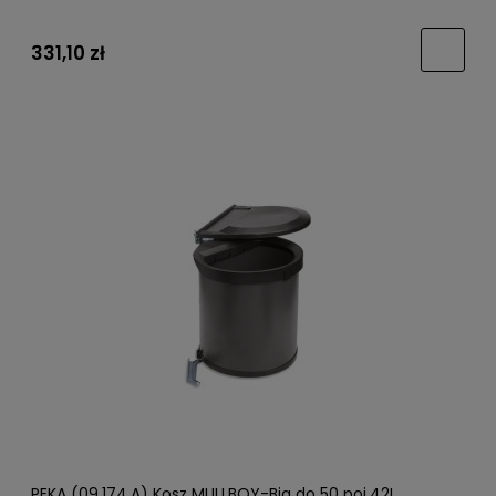
331,10 zł
PEKA (09.174.A) Kosz MULLBOY-Big do 50 poj.42L