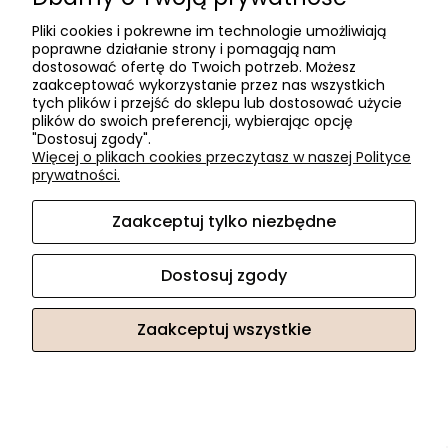
Pliki cookies i pokrewne im technologie umożliwiają
poprawne działanie strony i pomagają nam
dostosować ofertę do Twoich potrzeb. Możesz
zaakceptować wykorzystanie przez nas wszystkich
tych plików i przejść do sklepu lub dostosować użycie
plików do swoich preferencji, wybierając opcję
"Dostosuj zgody".
Więcej o plikach cookies przeczytasz w naszej Polityce
prywatności.
Zaakceptuj tylko niezbędne
Dostosuj zgody
Kosz Elletipi ECOFIL z prowadnicami 400 -2x18L H-36cm
Zaakceptuj wszystkie
232,47 zł