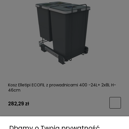
Kosz Elletipi ECOFIL z prowadnicami 400 -24L+ 2x8L H-
46cm
282,29 zł
Dbamy o Twoją prywatność