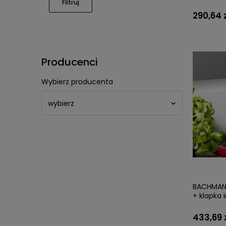
CZARNY
Filtruj
290,64 
Producenci
Wybierz producenta
BACHMANN
+ klapka 
433,69 