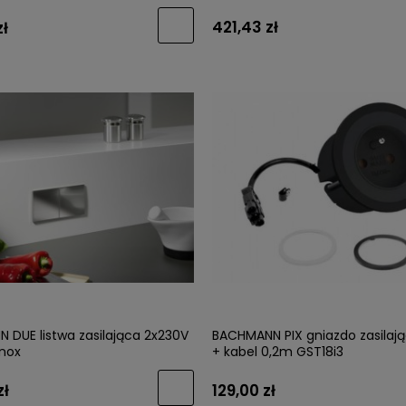
421,43 zł
zł
 DUE listwa zasilająca 2x230V
BACHMANN PIX gniazdo zasilaj
inox
+ kabel 0,2m GST18i3
zł
129,00 zł