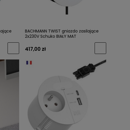
lające
BACHMANN TWIST gniazdo zasilające
2x230V Schuko BIAŁY MAT
417,00 zł