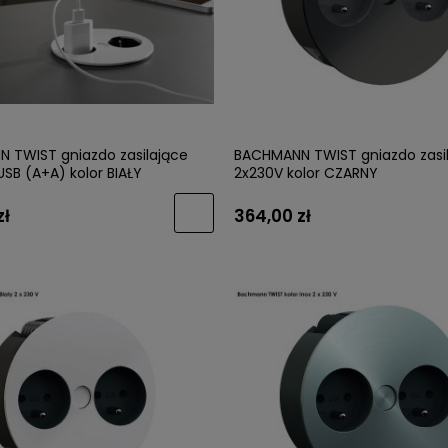
łka COMO 0168 brąz
VIEFE Uchwyt BRAVE 0452 brąz 
wany /WARIANTY/
/WARIANTY/
 TWIST gniazdo zasilające
BACHMANN TWIST gniazdo zasi
USB (A+A) kolor BIAŁY
2x230V kolor CZARNY
27,59 zł
zł
364,00 zł