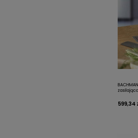
BACHMANN
zasilają
599,34 