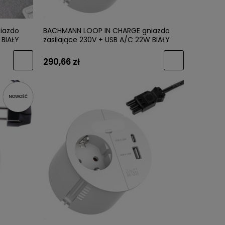
iazdo
BACHMANN LOOP IN CHARGE gniazdo
 BIAŁY
zasilające 230V + USB A/C 22W BIAŁY
GST18
290,66 zł
NOWOŚĆ