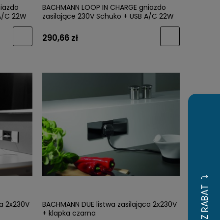
iazdo
BACHMANN LOOP IN CHARGE gniazdo
 A/C 22W
zasilające 230V Schuko + USB A/C 22W
BIAŁY GST18
290,66 zł
ca 2x230V
BACHMANN DUE listwa zasilająca 2x230V
+ klapka czarna