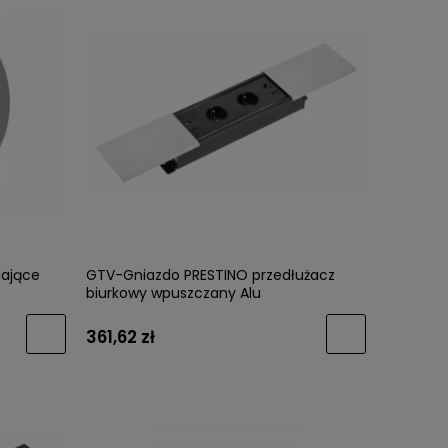
lające
GTV-Gniazdo PRESTINO przedłużacz
biurkowy wpuszczany Alu
361,62 zł