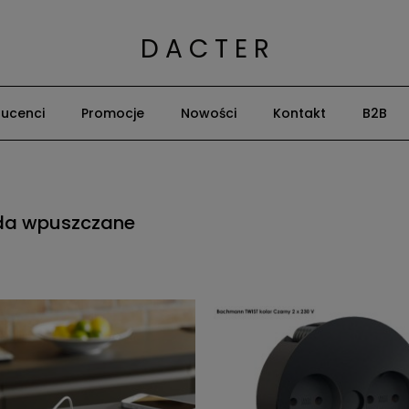
D A C T E R
ucenci
Promocje
Nowości
Kontakt
B2B
da wpuszczane