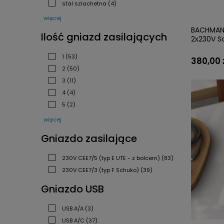
stal szlachetna
(4)
więcej
BACHMANN
Ilość gniazd zasilających
2x230V 
1
(53)
380,00 
2
(50)
3
(11)
4
(4)
5
(2)
więcej
Gniazdo zasilające
230V CEE7/5 (typ E UTE - z bolcem)
(83)
230V CEE7/3 (typ F Schuko)
(39)
Gniazdo USB
USB A/A
(3)
USB A/C
(37)