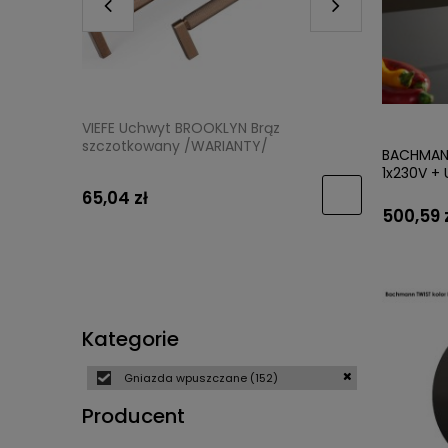
N 0375
VIEFE Uchwyt BROOKLYN Brąz
VIEFE Ga
/
szczotkowany /WARIANTY/
szczotko
BACHMANN
1x230V + 
65,04 zł
14,50 zł
500,59 
Kategorie
Gniazda wpuszczane
(152)
Producent