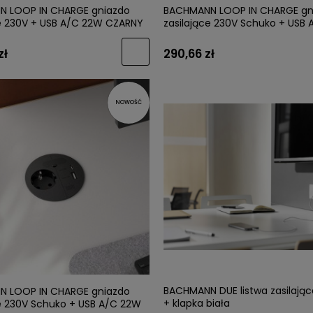
 LOOP IN CHARGE gniazdo
BACHMANN LOOP IN CHARGE gn
ce 230V + USB A/C 22W CZARNY
zasilające 230V Schuko + USB
BIAŁY
zł
290,66 zł
NOWOŚĆ
BACHMANN DUE listwa zasilają
 LOOP IN CHARGE gniazdo
+ klapka biała
ce 230V Schuko + USB A/C 22W