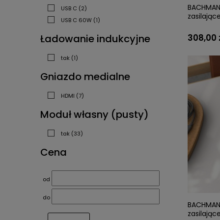
BACHMANN
USB C
(2)
zasilają
USB C 60W
(1)
308,00 
Ładowanie indukcyjne
tak
(1)
Gniazdo medialne
HDMI
(7)
Moduł własny (pusty)
tak
(33)
Cena
od
do
BACHMANN
zasilają