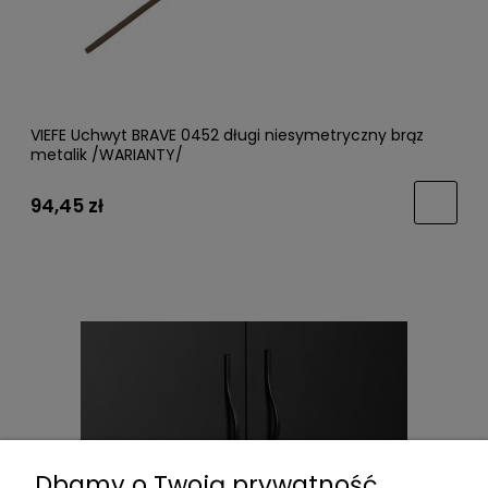
VIEFE Uchwyt BRAVE 0452 długi niesymetryczny brąz
metalik /WARIANTY/
94,45 zł
Dbamy o Twoją prywatność