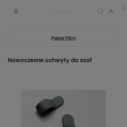
D A C T E R
Pokaż Filtry
Nowoczesne uchwyty do szaf