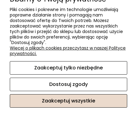
Pliki cookies i pokrewne im technologie umożliwiają
poprawne działanie strony i pomagają nam
dostosować ofertę do Twoich potrzeb. Możesz
zaakceptować wykorzystanie przez nas wszystkich
tych plików i przejść do sklepu lub dostosować użycie
plików do swoich preferencji, wybierając opcję
"Dostosuj zgody".
VIEFE Uchwyt BRAVE 0452 długi niesymetryczny czarny
Więcej o plikach cookies przeczytasz w naszej Polityce
mat /WARIANTY/
prywatności.
89,11 zł
Zaakceptuj tylko niezbędne
Dostosuj zgody
«
1
2
3
4
5
...
40
»
Zaakceptuj wszystkie
Niepozornie ważny element, który może nadać meblom
zupełnie nowy charakter? Nowoczesne uchwyty do szaf
to wyraźny akcent stylistyczny. W ofercie znajdziesz
rozwiązania, które spełnią oczekiwania najbardziej