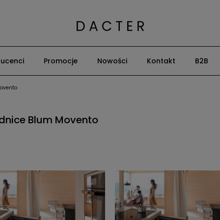
D A C T E R
ucenci
Promocje
Nowości
Kontakt
B2B
ovento
dnice Blum Movento