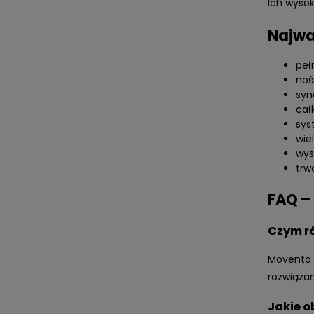
Ich wysok
Najwa
peł
noś
syn
cał
sys
wie
wys
trw
FAQ –
Czym r
Movento o
rozwiąza
Jakie o