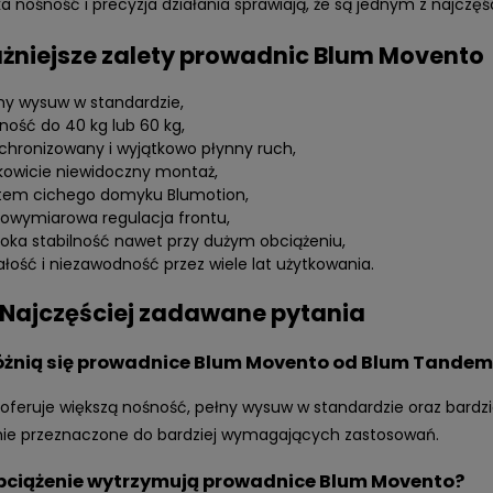
a nośność i precyzja działania sprawiają, że są jednym z najczę
żniejsze zalety prowadnic Blum Movento
ny wysuw w standardzie,
ność do 40 kg lub 60 kg,
chronizowany i wyjątkowo płynny ruch,
kowicie niewidoczny montaż,
tem cichego domyku Blumotion,
lowymiarowa regulacja frontu,
oka stabilność nawet przy dużym obciążeniu,
ałość i niezawodność przez wiele lat użytkowania.
 Najczęściej zadawane pytania
óżnią się prowadnice Blum Movento od Blum Tandem
feruje większą nośność, pełny wysuw w standardzie oraz bardzi
nie przeznaczone do bardziej wymagających zastosowań.
bciążenie wytrzymują prowadnice Blum Movento?