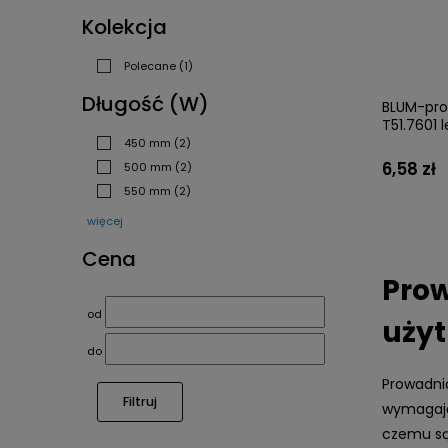
Kolekcja
Polecane
(1)
Długość (W)
BLUM-pro
T51.7601 
450 mm
(2)
6,58 zł
500 mm
(2)
550 mm
(2)
więcej
Cena
Prow
od
użyt
do
Prowadni
Filtruj
wymagają
czemu są