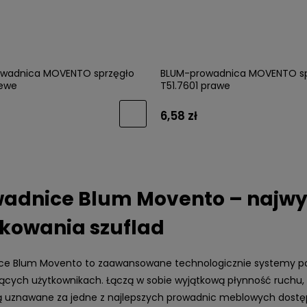
wadnica MOVENTO sprzęgło
BLUM-prowadnica MOVENTO sp
lewe
T51.7601 prawe
6,58 zł
adnice Blum Movento – najwyż
kowania szuflad
ce Blum Movento to zaawansowane technologicznie systemy pod
cych użytkownikach. Łączą w sobie wyjątkową płynność ruchu, w
 uznawane za jedne z najlepszych prowadnic meblowych dostępn