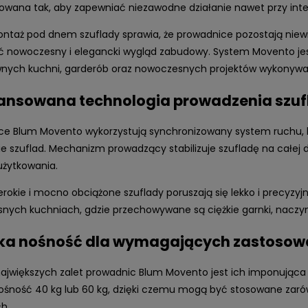
owana tak, aby zapewniać niezawodne działanie nawet przy inte
ontaż pod dnem szuflady sprawia, że prowadnice pozostają nie
 nowoczesny i elegancki wygląd zabudowy. System Movento jes
wnych kuchni, garderób oraz nowoczesnych projektów wykonyw
nsowana technologia prowadzenia szuf
ce Blum Movento wykorzystują synchronizowany system ruchu, k
 szuflad. Mechanizm prowadzący stabilizuje szufladę na całej d
użytkowania.
rokie i mocno obciążone szuflady poruszają się lekko i precyzyj
nych kuchniach, gdzie przechowywane są ciężkie garnki, naczy
a nośność dla wymagających zastosow
największych zalet prowadnic Blum Movento jest ich imponując
nośność 40 kg lub 60 kg, dzięki czemu mogą być stosowane zaró
h.