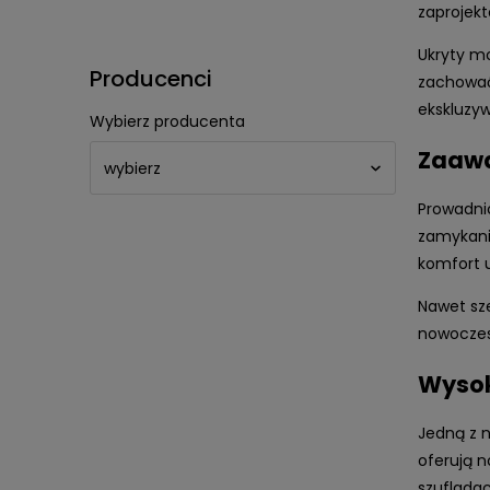
zaprojekt
Ukryty m
Producenci
zachować
ekskluzy
Wybierz producenta
Zaawa
Prowadni
zamykanie
komfort 
Nawet sze
nowoczes
Wysok
Jedną z 
oferują 
szufladac