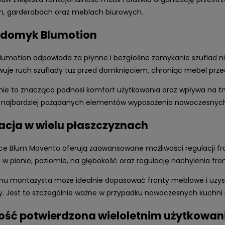
h, garderobach oraz meblach biurowych.
 domyk Blumotion
lumotion odpowiada za płynne i bezgłośne zamykanie szuflad ni
je ruch szuflady tuż przed domknięciem, chroniąc mebel prze
nie to znacząco podnosi komfort użytkowania oraz wpływa na tr
 najbardziej pożądanych elementów wyposażenia nowoczesnych
acja w wielu płaszczyznach
ce Blum Movento oferują zaawansowane możliwości regulacji fro
 w pionie, poziomie, na głębokość oraz regulację nachylenia fron
emu montażysta może idealnie dopasować fronty meblowe i uzy
. Jest to szczególnie ważne w przypadku nowoczesnych kuchni 
ość potwierdzona wieloletnim użytkowa