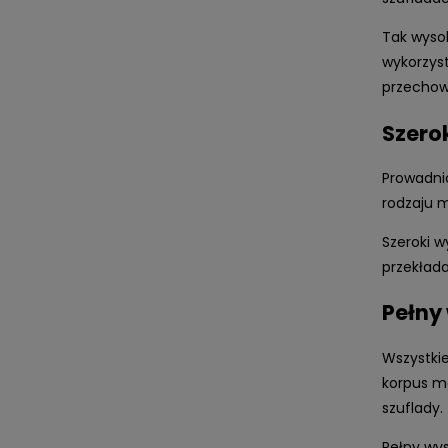
Tak wyso
wykorzys
przechow
Szero
Prowadni
rodzaju 
Szeroki w
przekłada
Pełny
Wszystki
korpus me
szuflady.
Pełny wys