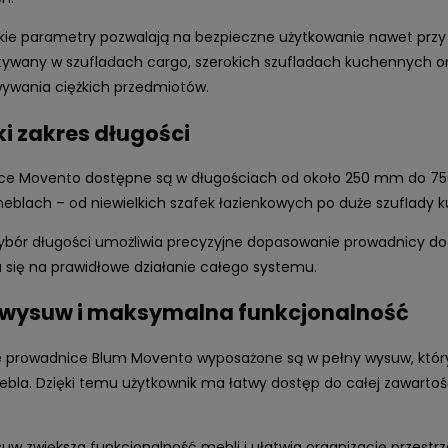
kie parametry pozwalają na bezpieczne użytkowanie nawet przy
tywany w szufladach cargo, szerokich szufladach kuchennych 
ywania ciężkich przedmiotów.
ki zakres długości
ce Movento dostępne są w długościach od około 250 mm do 750
meblach – od niewielkich szafek łazienkowych po duże szuflady
ybór długości umożliwia precyzyjne dopasowanie prowadnicy do 
 się na prawidłowe działanie całego systemu.
 wysuw i maksymalna funkcjonalność
e prowadnice Blum Movento wyposażone są w pełny wysuw, który
bla. Dzięki temu użytkownik ma łatwy dostęp do całej zawartości,
uw zwiększa funkcjonalność mebli i ułatwia organizację przestr