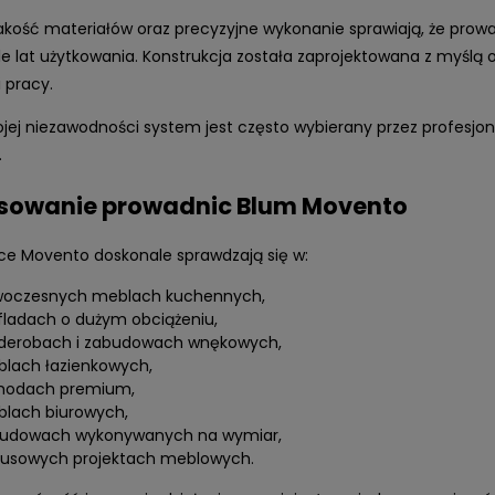
akość materiałów oraz precyzyjne wykonanie sprawiają, że pro
le lat użytkowania. Konstrukcja została zaprojektowana z myślą o
 pracy.
ojej niezawodności system jest często wybierany przez profesjo
.
sowanie prowadnic Blum Movento
ce Movento doskonale sprawdzają się w:
oczesnych meblach kuchennych,
fladach o dużym obciążeniu,
derobach i zabudowach wnękowych,
lach łazienkowych,
modach premium,
lach biurowych,
udowach wykonywanych na wymiar,
susowych projektach meblowych.