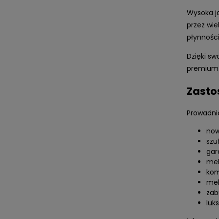
Wysoka j
przez wie
płynności
Dzięki sw
premium
Zasto
Prowadni
now
szu
gar
meb
ko
meb
zab
luk