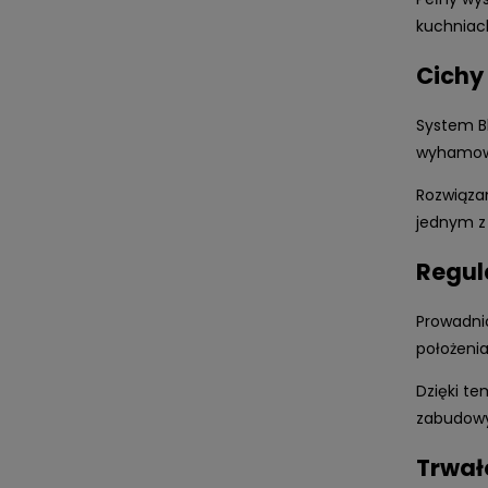
kuchniac
Cichy
System B
wyhamowu
Rozwiąza
jednym z
Regul
Prowadni
położenia
Dzięki t
zabudowy
Trwał