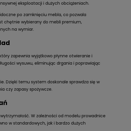
nsywnej eksploatacji i dużych obciążeniach.
widoczne po zamknięciu mebla, co pozwala
t chętnie wybierany do mebli premium,
anych na wymiar.
lad
tóry zapewnia wyjątkowo płynne otwieranie i
ługości wysuwu, eliminując drgania i poprawiając
nie. Dzięki temu system doskonale sprawdza się w
nia czy zapasy spożywcze.
ań
a wytrzymałość. W zależności od modelu prowadnice
wno w standardowych, jak i bardzo dużych