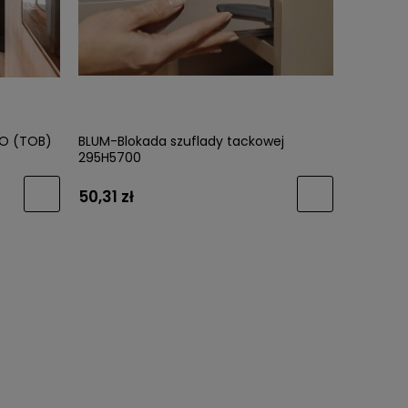
metalik
GTV-Uchwyt NYXA (UZ-NYXA-18) Złoto
GTV-Uch
Szczotkowany /WARIANTY/
27) Cie
O (TOB)
BLUM-Blokada szuflady tackowej
295H5700
12,63 zł
5,82 zł
50,31 zł