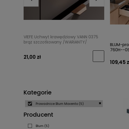
VIEFE Uchwyt krawędziowy VANN 0375
VIEFE Ga
brąz szczotkowany /WARIANTY/
szczotko
BLUM-pro
760H--0S
21,00 zł
14,50 zł
109,45 z
Kategorie
Prowadnice Blum Movento
(5)
Producent
Blum
(5)