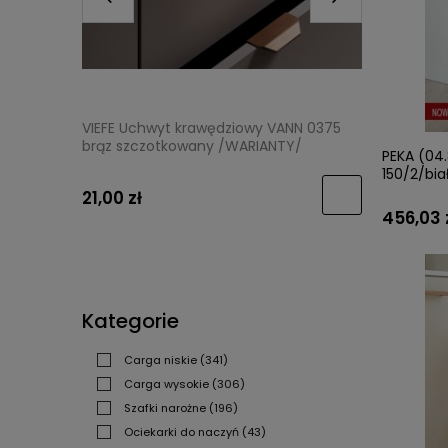
VIEFE Uchwyt krawędziowy VANN 0375
VIEFE Ga
brąz szczotkowany /WARIANTY/
szczotko
PEKA (04.8
150/2/bia
21,00 zł
14,50 zł
456,03 
Kategorie
Carga niskie
(341)
Carga wysokie
(306)
Szafki narożne
(196)
Ociekarki do naczyń
(43)