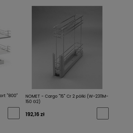
rt "800"
NOMET - Cargo "15" Cr 2 półki (W-2311M-
150 G2)
192,16 zł