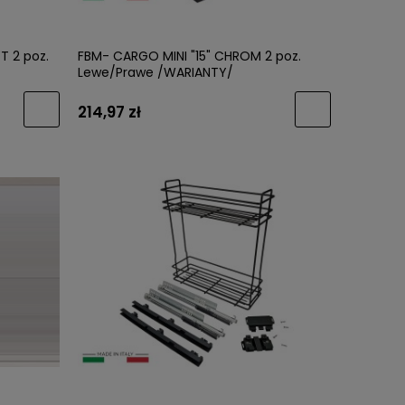
T 2 poz.
FBM- CARGO MINI "15" CHROM 2 poz.
Lewe/Prawe /WARIANTY/
214,97 zł