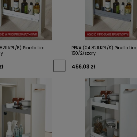
łka COMO 0168 brąz
VIEFE Uchwyt BRAVE 0452 brąz 
wany /WARIANTY/
/WARIANTY/
211.KPL/B) Pinello Liro
PEKA (04.8211.KPL/S) Pinello Liro
ły
150/2/szary
27,59 zł
zł
456,03 zł