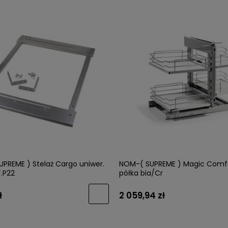
PREME ) Stelaż Cargo uniwer.
NOM-( SUPREME ) Magic Comfo
.P22
półka bia/Cr
ł
2 059,94 zł