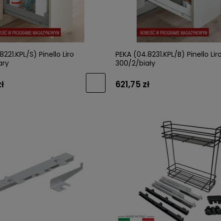
221.KPL/S) Pinello Liro
PEKA (04.8231.KPL/B) Pinello Lir
ary
300/2/biały
ł
621,75 zł