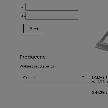
od
do
Filtruj
Producenci
Wybierz producenta
NOM- ( SU
W-2317ST
241,29 z