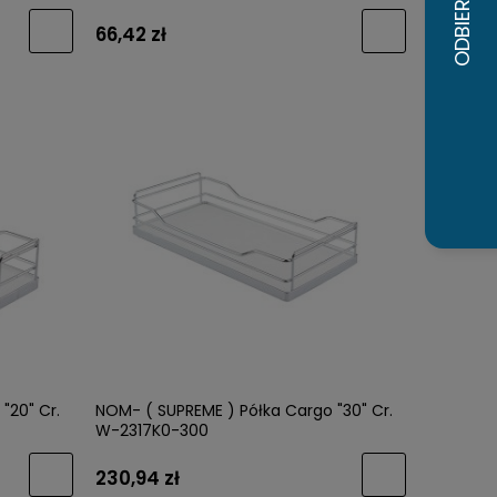
66,42 zł
"20" Cr.
NOM- ( SUPREME ) Półka Cargo "30" Cr.
W-2317K0-300
230,94 zł