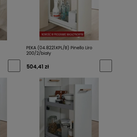
metalik
GTV-Uchwyt NYXA (UZ-NYXA-18) Złoto
GTV-Uch
Szczotkowany /WARIANTY/
27) Cie
PEKA (04.8221.KPL/B) Pinello Liro
200/2/biały
12,63 zł
5,82 zł
504,41 zł