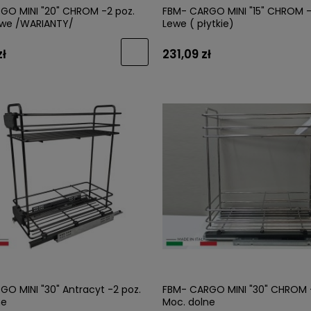
GO MINI "20" CHROM -2 poz.
FBM- CARGO MINI "15" CHROM -
we /WARIANTY/
Lewe ( płytkie)
zł
231,09 zł
O MINI "30" Antracyt -2 poz.
FBM- CARGO MINI "30" CHROM 
ne
Moc. dolne