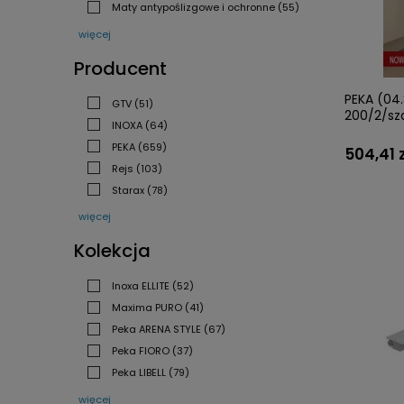
Maty antypoślizgowe i ochronne
(55)
więcej
Producent
PEKA (04.8
GTV
(51)
200/2/sz
INOXA
(64)
PEKA
(659)
504,41 z
Rejs
(103)
Starax
(78)
więcej
Kolekcja
Inoxa ELLITE
(52)
Maxima PURO
(41)
Peka ARENA STYLE
(67)
Peka FIORO
(37)
Peka LIBELL
(79)
więcej