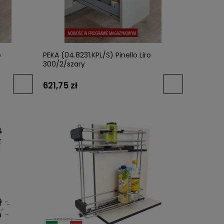
o
PEKA (04.8231.KPL/S) Pinello Liro
300/2/szary
621,75 zł