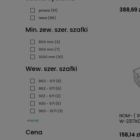
388,69 
prawa
(91)
lewa
(86)
Min. zew. szer. szafki
800 mm
(3)
900 mm
(7)
1000 mm
(10)
Wew. szer. szafki
860 - 971
(9)
862 - 971
(6)
922 - 971
(2)
930 - 971
(5)
960 - 1071
(3)
NOM- ( SU
więcej
W-2317K0
Cena
158,14 z