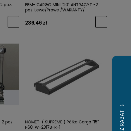
2 poz.
FBM- CARGO MINI "20" ANTRACYT -2
poz. Lewe/Prawe /WARIANTY/
236,46 zł
-2 poz.
NOMET-( SUPREME ) Półka Cargo "15"
P68. W-2317B-R-1