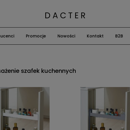
D A C T E R
ucenci
Promocje
Nowości
Kontakt
B2B
ażenie szafek kuchennych