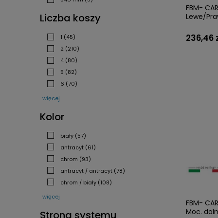
FBM- CAR
Liczba koszy
Lewe/Pra
236,46 
1
(45)
2
(210)
4
(80)
5
(82)
6
(70)
więcej
Kolor
biały
(57)
antracyt
(61)
chrom
(93)
antracyt / antracyt
(78)
chrom / biały
(108)
więcej
FBM- CARG
Moc. dol
Strona systemu