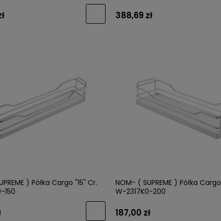
zł
388,69 zł
PREME ) Półka Cargo "15" Cr.
NOM- ( SUPREME ) Półka Cargo 
-150
W-2317K0-200
ł
187,00 zł