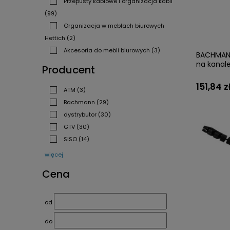
Przepusty kablowe i organizacja kabli
(99)
Organizacja w meblach biurowych
Hettich
(2)
Akcesoria do mebli biurowych
(3)
BACHMANN
na kanal
Producent
151,84 z
ATM
(3)
Bachmann
(29)
dystrybutor
(30)
GTV
(30)
SISO
(14)
więcej
Cena
od
do