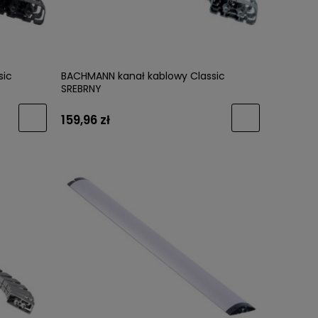
sic
BACHMANN kanał kablowy Classic
SREBRNY
159,96 zł