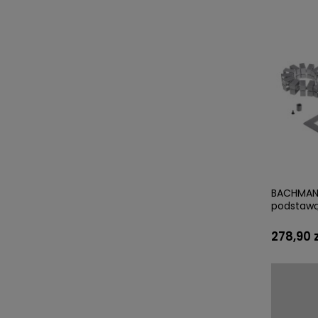
BACHMANN
podstawą
278,90 z