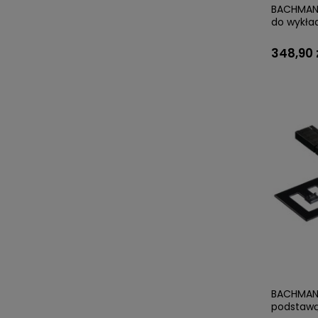
BACHMANN
do wykła
348,90 
BACHMANN 
podstaw