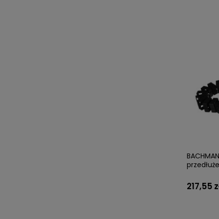
BACHMANN
przedłuż
217,55 z