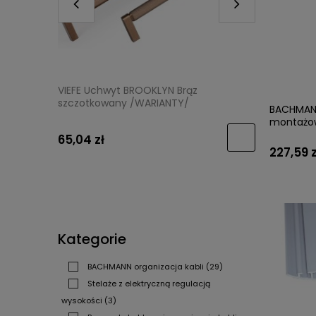
N 0375
VIEFE Uchwyt BROOKLYN Brąz
VIEFE Ga
/
szczotkowany /WARIANTY/
szczotko
BACHMANN
montażow
65,04 zł
14,50 zł
227,59 z
Kategorie
BACHMANN organizacja kabli
(29)
Stelaże z elektryczną regulacją
wysokości
(3)