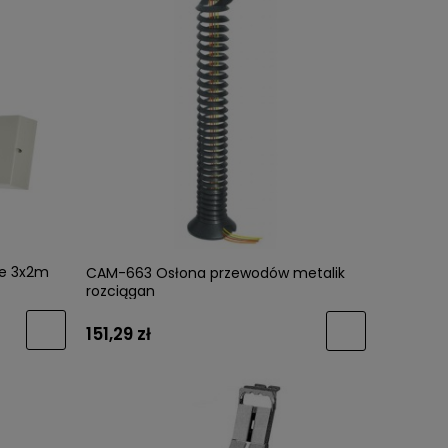
e 3x2m
CAM-663 Osłona przewodów metalik
rozciągan
151,29 zł