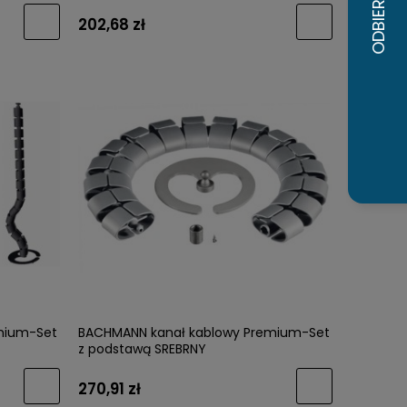
202,68 zł
mium-Set
BACHMANN kanał kablowy Premium-Set
z podstawą SREBRNY
270,91 zł