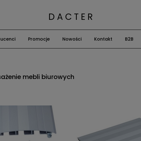
D A C T E R
ucenci
Promocje
Nowości
Kontakt
B2B
ażenie mebli biurowych