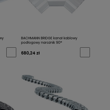
metalik
GTV-Uchwyt NYXA (UZ-NYXA-18) Złoto
GTV-Uch
Szczotkowany /WARIANTY/
27) Cie
wy
BACHMANN BRIDGE kanał kablowy
podłogowy narożnik 90°
12,63 zł
5,82 zł
680,24 zł