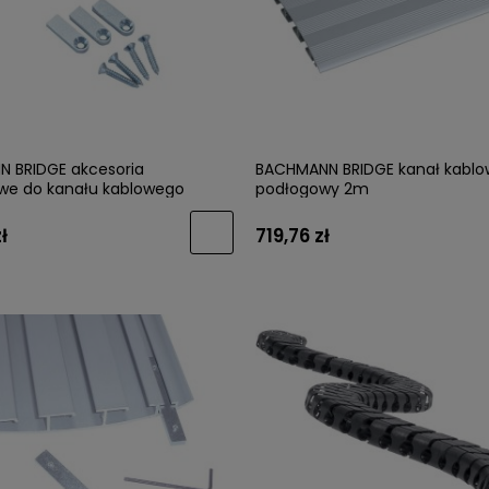
łka COMO 0168 brąz
VIEFE Uchwyt BRAVE 0452 brąz 
wany /WARIANTY/
/WARIANTY/
 BRIDGE akcesoria
BACHMANN BRIDGE kanał kablo
e do kanału kablowego
podłogowy 2m
27,59 zł
ł
719,76 zł