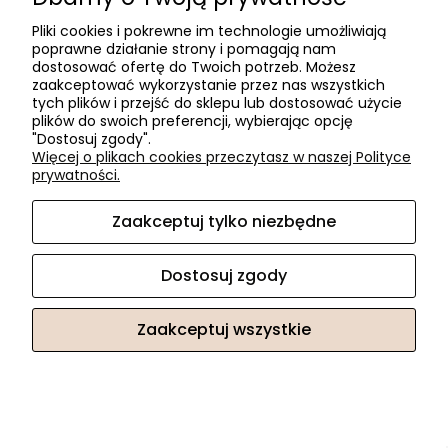
Pliki cookies i pokrewne im technologie umożliwiają
poprawne działanie strony i pomagają nam
dostosować ofertę do Twoich potrzeb. Możesz
zaakceptować wykorzystanie przez nas wszystkich
tych plików i przejść do sklepu lub dostosować użycie
plików do swoich preferencji, wybierając opcję
"Dostosuj zgody".
Więcej o plikach cookies przeczytasz w naszej Polityce
prywatności.
Zaakceptuj tylko niezbędne
Dostosuj zgody
VIEFE Wieszak BROOKLYN 30x70mm brąz szczotkowany
Zaakceptuj wszystkie
215,13 zł
«
1
2
3
4
5
...
26
»