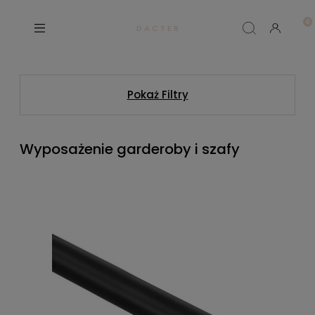
D A C T E R
Pokaż Filtry
Wyposażenie garderoby i szafy