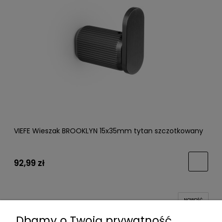
VIEFE Wieszak BROOKLYN 15x35mm tytan szczotkowany
92,99 zł
NOWOŚĆ
Dbamy o Twoją prywatność