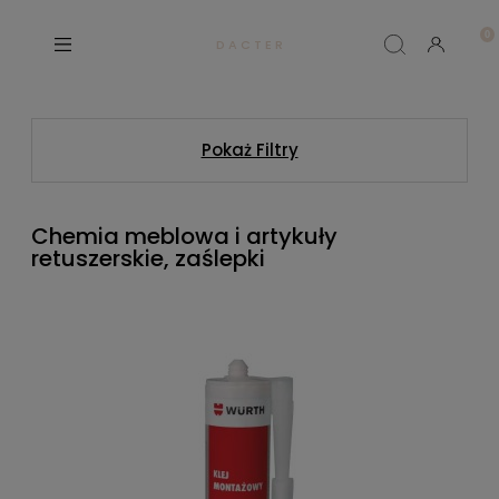
D A C T E R
Pokaż Filtry
Chemia meblowa i artykuły
retuszerskie, zaślepki