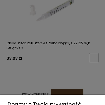
CleHo-Pisak Retuszerski z farbą kryjącą C22 125 dąb
rustykalny
33,03 zł
Dbamy o Twoją prywatność