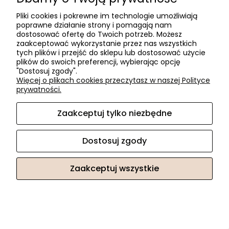
Pliki cookies i pokrewne im technologie umożliwiają
poprawne działanie strony i pomagają nam
dostosować ofertę do Twoich potrzeb. Możesz
zaakceptować wykorzystanie przez nas wszystkich
tych plików i przejść do sklepu lub dostosować użycie
plików do swoich preferencji, wybierając opcję
"Dostosuj zgody".
Więcej o plikach cookies przeczytasz w naszej Polityce
prywatności.
CleHo-Pisak Retuszerski z farbą kryjącą C22 127
winchester
Zaakceptuj tylko niezbędne
33,03 zł
Dostosuj zgody
Zaakceptuj wszystkie
«
1
2
3
4
5
...
8
»
Pomoc