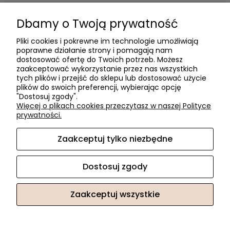
Dla firm
Dbamy o Twoją prywatność
Zostań Klientem hurtowym
Pliki cookies i pokrewne im technologie umożliwiają
poprawne działanie strony i pomagają nam
O firmie
dostosować ofertę do Twoich potrzeb. Możesz
zaakceptować wykorzystanie przez nas wszystkich
Informacje o firmie
tych plików i przejść do sklepu lub dostosować użycie
Kontakt
plików do swoich preferencji, wybierając opcję
"Dostosuj zgody".
dacter.pl
Więcej o plikach cookies przeczytasz w naszej Polityce
prywatności.
Zaakceptuj tylko niezbędne
Akcesoria meblowe DAC TER
| ul. Przepiórki 56, 02-410
Warszawa, woj. mazowieckie | E-mail:
sklep@dacter.pl
Tel.:
602677377
| NIP: 5220052421 REGON: 012076264
Dostosuj zgody
Zaakceptuj wszystkie
Sklep internetowy Shoper.pl
Facebook
Instagram