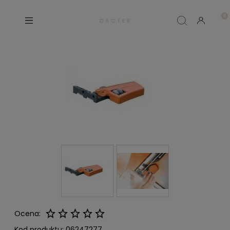
D A C T E R
Ocena:
Kod produktu:
06247277