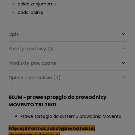
poleć znajomemu
dodaj opinię
Opis
Koszty dostawy
Cena nie zawiera ewentualnych kosztów płatności
Produkty powiązane
Opinie o produkcie (0)
BLUM - prawe sprzęgło do prowadnicy
MOVENTO T51.7601
Prawe sprzęgło do systemu prowadnic Movento
Więcej informacji dostępne na naszej
stronie
www.dacter.pl