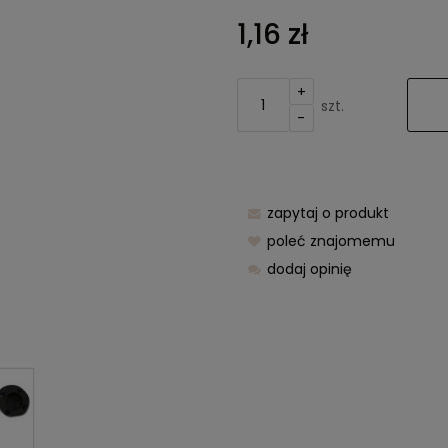
Cena nie z
1,16 zł
kosztów pła
+
szt.
-
zapytaj o produkt
poleć znajomemu
dodaj opinię