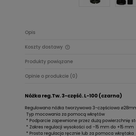
Opis
Koszty dostawy
Cena nie zawiera ewentualnych
Produkty powiązane
kosztów płatności
Opinie o produkcie (0)
Nóżka reg.Tw. 3-część. L-100 (czarna)
Regulowana nóżka tworzywowa 3-częściowa ø28m
Typ mocowania za pomocą wkrętów
* Podparcie zapewnione przez dużą powierzchnię 
* Zakres regulacji wysokości od –15 mm do +15 mm
* Prosta regulacja ręcznie lub za pomoca wkrętaka