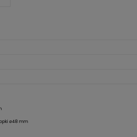
m
stopki ø48 mm