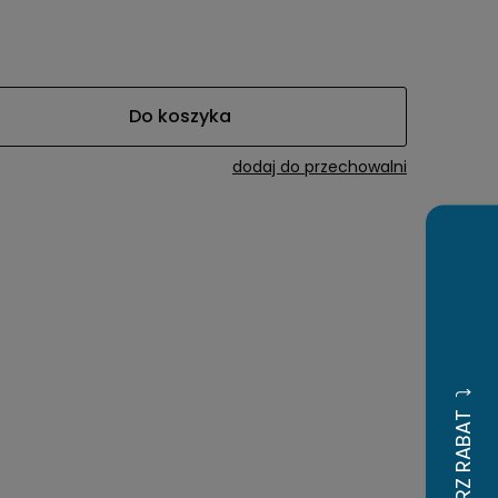
awiera ewentualnych
tności
Do koszyka
dodaj do przechowalni