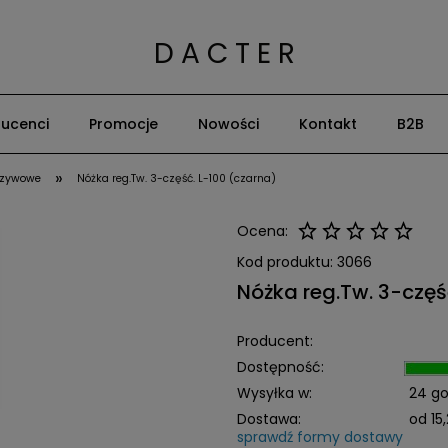
D A C T E R
ucenci
Promocje
Nowości
Kontakt
B2B
»
rzywowe
Nóżka reg.Tw. 3-część. L-100 (czarna)
Ocena:
Kod produktu:
3066
Nóżka reg.Tw. 3-częś
Producent:
Dostępność:
Wysyłka w:
24 go
Dostawa:
od 15,
sprawdź formy dostawy