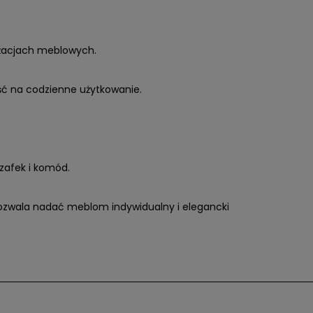
nżacjach meblowych.
ść na codzienne użytkowanie.
szafek i komód.
ozwala nadać meblom indywidualny i elegancki