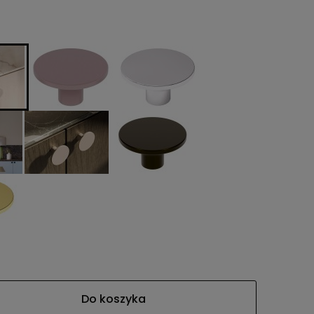
awiera ewentualnych
tności
Do koszyka