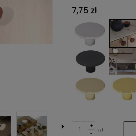
Cena nie z
7,75 zł
kosztów pła
+
szt.
-