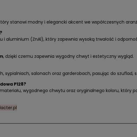
 który stanowi modny i elegancki akcent we współczesnych ara
?
 i aluminium (ZnAl), który zapewnia wysoką trwałość i odporno
mm
, dzięki czemu zapewnia wygodny chwyt i estetyczny wygląd.
h, sypialniach, salonach oraz garderobach, pasując do szuflad, 
dowa P128?
ateriału, wygodnego chwytu oraz oryginalnego koloru, który p
acter.pl