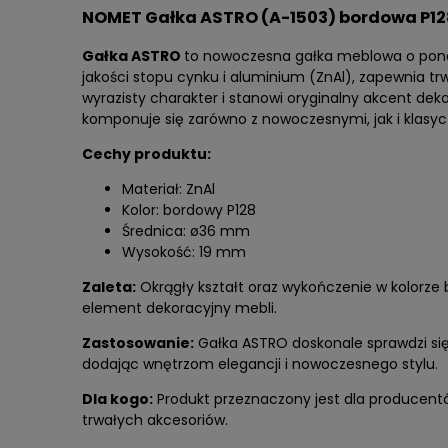
NOMET Gałka ASTRO (A-1503) bordowa P12
Gałka ASTRO
to nowoczesna gałka meblowa o pona
jakości stopu cynku i aluminium (ZnAl), zapewnia
wyrazisty charakter i stanowi oryginalny akcent de
komponuje się zarówno z nowoczesnymi, jak i klasy
Cechy produktu:
Materiał: ZnAl
Kolor: bordowy P128
Średnica: ø36 mm
Wysokość: 19 mm
Zaleta:
Okrągły kształt oraz wykończenie w kolorze 
element dekoracyjny mebli.
Zastosowanie:
Gałka ASTRO doskonale sprawdzi si
dodając wnętrzom elegancji i nowoczesnego stylu.
Dla kogo:
Produkt przeznaczony jest dla producentó
trwałych akcesoriów.