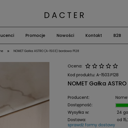
D A C T E R
ucenci
Promocje
Nowości
Kontakt
B2B
»
ne
NOMET Gałka ASTRO (A-1503) bordowa P128
Ocena:
Kod produktu:
A-1503.P128
NOMET Gałka ASTRO 
Producent:
Nome
Dostępność:
Wysyłka w:
24 go
Dostawa:
od 15,
sprawdź formy dostawy