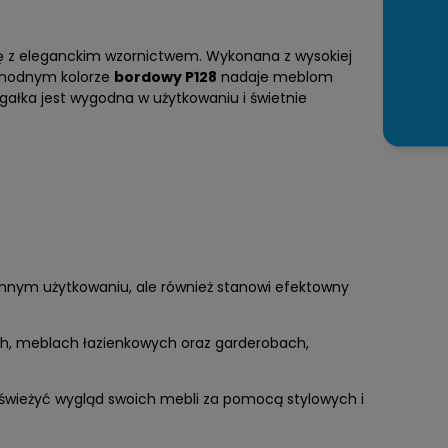
ę z eleganckim wzornictwem. Wykonana z wysokiej
w modnym kolorze
bordowy P128
nadaje meblom
gałka jest wygodna w użytkowaniu i świetnie
iennym użytkowaniu, ale również stanowi efektowny
h, meblach łazienkowych oraz garderobach,
dświeżyć wygląd swoich mebli za pomocą stylowych i