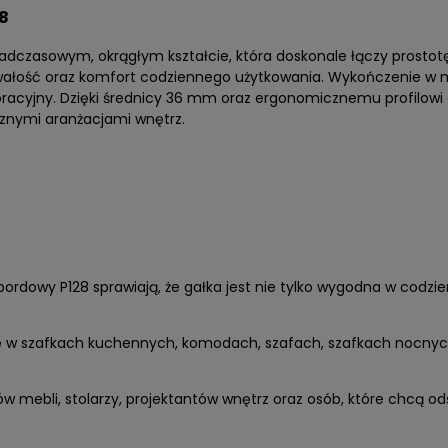
8
dczasowym, okrągłym kształcie, która doskonale łączy prostot
 trwałość oraz komfort codziennego użytkowania. Wykończenie 
koracyjny. Dzięki średnicy 36 mm oraz ergonomicznemu profilowi 
cznymi aranżacjami wnętrz.
bordowy P128 sprawiają, że gałka jest nie tylko wygodna w codz
ę w szafkach kuchennych, komodach, szafach, szafkach nocnyc
w mebli, stolarzy, projektantów wnętrz oraz osób, które chcą o