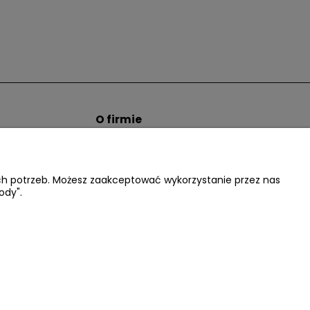
O firmie
tem hurtowym
Informacje o firmie
Kontakt
dacter.pl
ich potrzeb. Możesz zaakceptować wykorzystanie przez nas
ody".
.:
602677377
| NIP: 5220052421 REGON: 012076264
Facebook
Instagram