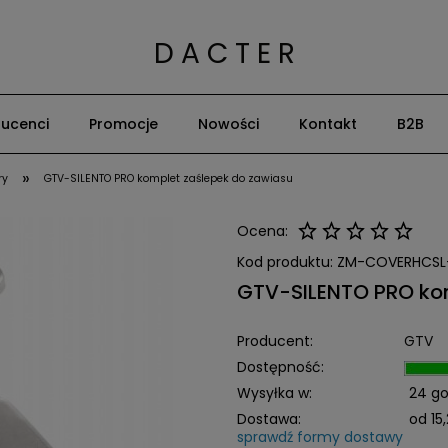
D A C T E R
ucenci
Promocje
Nowości
Kontakt
B2B
»
ry
GTV-SILENTO PRO komplet zaślepek do zawiasu
Ocena:
Kod produktu:
ZM-COVERHCSL
GTV-SILENTO PRO kom
Producent:
GTV
Dostępność:
Wysyłka w:
24 go
Dostawa:
od 15,
sprawdź formy dostawy