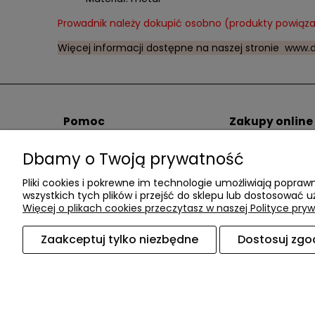
Prowadnik należy dokupić osobno (produkty powiąza
Więcej informacji dostępne na naszej stronie
www.d
Pomoc
Zakupy online
Pomoc / FAQ
Spedytorzy i kos
Dbamy o Twoją prywatność
Regulamin
Sposoby płatnośc
Polityka Prywatności
Łatwe zwroty
Pliki cookies i pokrewne im technologie umożliwiają popr
Blog
wszystkich tych plików i przejść do sklepu lub dostosować u
Więcej o plikach cookies przeczytasz w naszej Polityce pryw
Zaakceptuj tylko niezbędne
Dostosuj zgo
Akcesoria meblowe DAC TER
| ul. Przepiórki 5
Sklep internetowy Shoper.pl