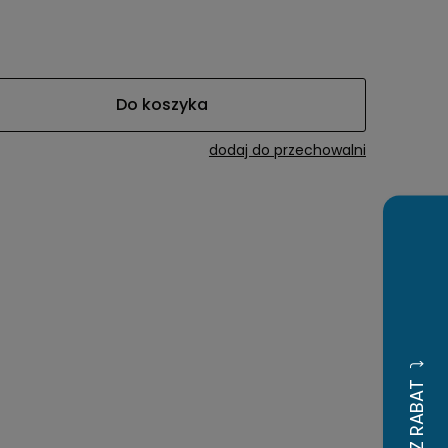
awiera ewentualnych
tności
Do koszyka
dodaj do przechowalni