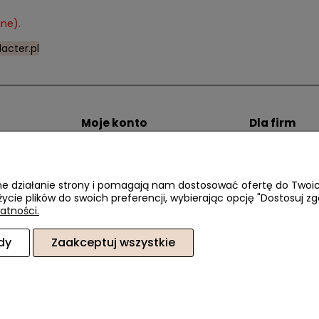
ne).
acter.pl
Moje konto
Dla firm
zty dostawy
Twoje zamówienia
Zostań Klien
i
Ustawienia konta
Przechowalnia
awne działanie strony i pomagają nam dostosować ofertę do Two
życie plików do swoich preferencji, wybierając opcję "Dostosuj zg
atności.
dy
Zaakceptuj wszystkie
6, 02-410 Warszawa, woj. mazowieckie | E-mail:
sklep@dacter.pl
Tel