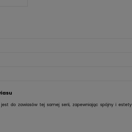
wiasu
st do zawiasów tej samej serii, zapewniając spójny i estet