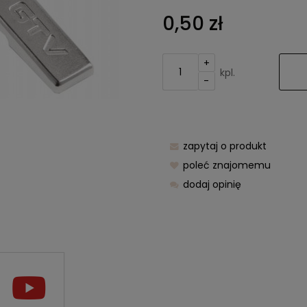
Cena nie z
0,50 zł
kosztów pła
+
kpl.
-
zapytaj o produkt
poleć znajomemu
dodaj opinię