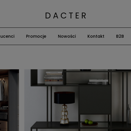
D A C T E R
ucenci
Promocje
Nowości
Kontakt
B2B