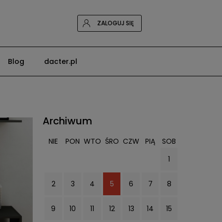
ZALOGUJ SIĘ
Blog
dacter.pl
Archiwum
NIE
PON
WTO
ŚRO
CZW
PIĄ
SOB
1
2
3
4
5
6
7
8
9
10
11
12
13
14
15