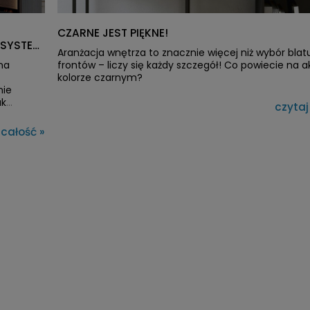
CZARNE JEST PIĘKNE!
 SYSTEM
Aranżacja wnętrza to znacznie więcej niż wybór blat
na
frontów – liczy się każdy szczegół! Co powiecie na 
kolorze czarnym?
nie
ak
czytaj
c przed
 całość »
 takie
kie i
eroby?
ażdy
wnęka,