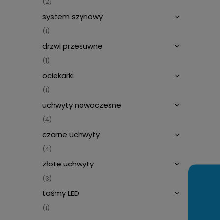
(2)
system szynowy
(1)
drzwi przesuwne
(1)
ociekarki
(1)
uchwyty nowoczesne
(4)
czarne uchwyty
(4)
złote uchwyty
(3)
taśmy LED
(1)