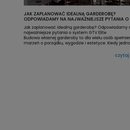
JAK ZAPLANOWAĆ IDEALNĄ GARDEROBĘ?
ODPOWIADAMY NA NAJWAŻNIEJSZE PYTANIA O
GTV ELITE
Jak zaplanować idealną garderobę? Odpowiadamy 
najważniejsze pytania o system GTV Elite
Budowa własnej garderoby to dla wielu osób spełnie
marzeń o porządku, wygodzie i estetyce. Kiedy jedn
przychodzi moment wyboru konkretnego systemu
wyposażenia, pojawia się mnóstwo pytań. Sam stoją
czytaj
decyzją, czy postawić na system GTV Elite, dokładnie
pytania sobie zadawałem. Poniżej zebrałem je wszyst
odpowiedziałem na nie w jednym miejscu.
Czy system GTV Elite będzie pasował do mojej gard
To było moje pierwsze i najważniejsze pytanie. Nie k
dysponuje dużą, osobną garderobą – często jest to 
fragment sypialni lub niewielkie pomieszczenie.