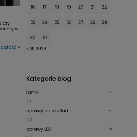
16
17
18
19
20
21
22
23
24
25
26
27
28
29
u czy
akcenty w
30
31
 całość »
« LIP 2026
Kategorie blog
ramki
(1)
oprawy do szuflad
(2)
oprawy LED