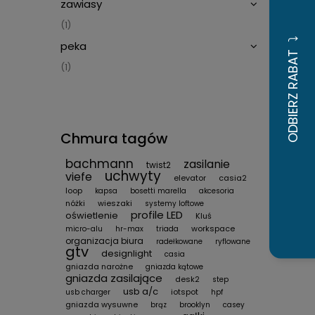
zawiasy
(1)
peka
(1)
Chmura tagów
bachmann
zasilanie
twist2
uchwyty
viefe
elevator
casia2
loop
kapsa
bosetti marella
akcesoria
nóżki
wieszaki
systemy loftowe
profile LED
oświetlenie
Kluś
workspace
micro-alu
hr-max
triada
organizacja biura
radełkowane
ryflowane
gtv
designlight
casia
gniazda narożne
gniazda kątowe
gniazda zasilające
desk2
step
usb a/c
iotspot
usb charger
hpf
gniazda wysuwne
brąz
brooklyn
casey