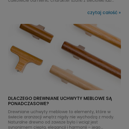
całkowicie odmienić charakter szafki z sieciówki lub
nadać luksusowego sznytu starej komodzie...
czytaj całość »
DLACZEGO DREWNIANE UCHWYTY MEBLOWE SĄ
PONADCZASOWE?
Drewniane uchwyty meblowe to elementy, które w
świecie aranżacji wnętrz nigdy nie wychodzą z mody.
Naturalne drewno od zawsze było i wciąż jest
synonimem ciepła, elegancji i harmonii – jego