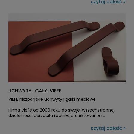
czytaj całość »
UCHWYTY I GAŁKI VIEFE
VIEFE hiszpańskie uchwyty i gałki meblowe
Firma Viefe od 2009 roku do swojej wszechstronnej
działalności dorzuciła również projektowanie i
wytwarzanie uchwytów oraz gałek meblowych. Dzięki
wcześniej nabytemu doświadczeniu w tworzeniu
czytaj całość »
akcesoriów z drewna, metalu czy tworzyw sztucznych