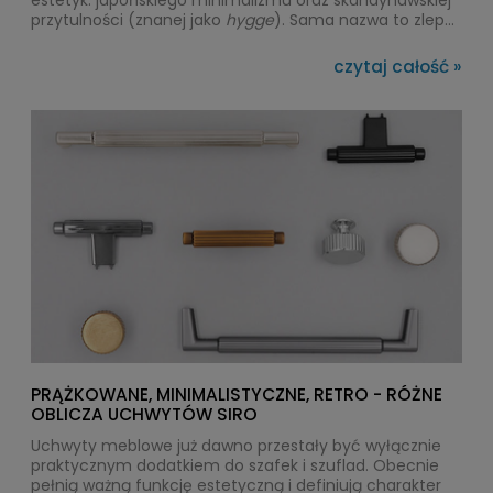
estetyk:
japońskiego minimalizmu
oraz
skandynawskiej
przytulności
(znanej jako
hygge
). Sama nazwa to zlepek
słów
Japan
+
Scandi
. Główną ideą tego stylu jest
stworzenie mebli i wnętrz, które niosą ze sobą spokój,
czytaj całość »
harmonię oraz bliskość z naturą, rezygnując z
jakichkolwiek zbędnych ozdobników.
PRĄŻKOWANE, MINIMALISTYCZNE, RETRO - RÓŻNE
OBLICZA UCHWYTÓW SIRO
Uchwyty meblowe już dawno przestały być wyłącznie
praktycznym dodatkiem do szafek i szuflad. Obecnie
pełnią ważną funkcję estetyczną i definiują charakter