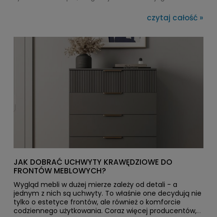
obecność w projekcie mebli dodaje im charakteru,
miękkości i organicznej estetyki, której nie osiągnie
czytaj całość »
żaden materiał syntetyczny czy chłodny metal.
JAK DOBRAĆ UCHWYTY KRAWĘDZIOWE DO
FRONTÓW MEBLOWYCH?
Wygląd mebli w dużej mierze zależy od detali - a
jednym z nich są uchwyty. To właśnie one decydują nie
tylko o estetyce frontów, ale również o komforcie
codziennego użytkowania. Coraz więcej producentów,