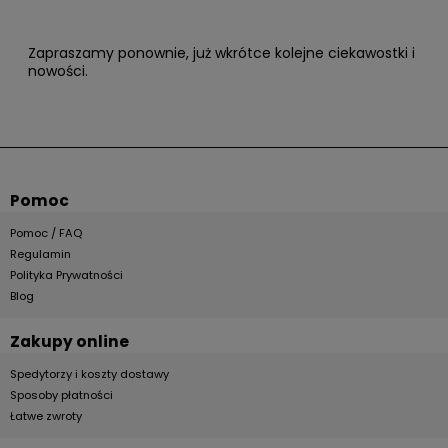
potrafiła stworzyć unikatowe i wysokiej jakości klamki
meblowe idealne na dzisiejsze czasy i potrzeby pod
względem designu i estetyki.
Zapraszamy ponownie, już wkrótce kolejne ciekawostki i
nowości.
Pomoc
Pomoc / FAQ
Regulamin
Polityka Prywatności
Blog
Zakupy online
Spedytorzy i koszty dostawy
Sposoby płatności
Łatwe zwroty