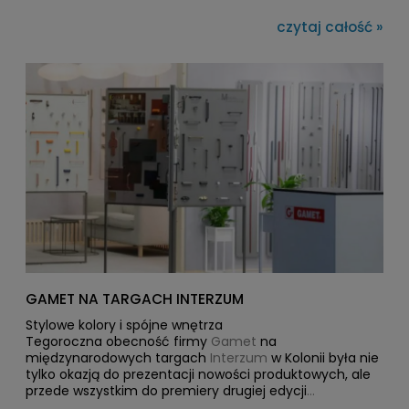
inwestorów i klientów indywidualnych sięga po uchwyty
krawędziowe, które pozwalają uzyskać spójny,
czytaj całość »
nowoczesny wygląd bez widocznych elementów
wystających. Dzięki swojej minimalistycznej formie oraz
zróżnicowanej długości od zaledwie 50 mm do długich
na ponad metr,pasują do wielu aranżacji i zyskują coraz
większe uznanie w branży meblarskiej.
GAMET NA TARGACH INTERZUM
Stylowe kolory i spójne wnętrza
Tegoroczna obecność firmy
Gamet
na
międzynarodowych targach
Interzum
w Kolonii była nie
tylko okazją do prezentacji nowości produktowych, ale
przede wszystkim do premiery drugiej edycji
autorskiego
TrendBook’a
– publikacji, która stała się