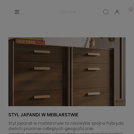
D A C T E R
STYL JAPANDI W MEBLARSTWIE
Styl japandi
w meblarstwie to niezwykle spójna hybryda
dwóch pozornie odległych geograficznie