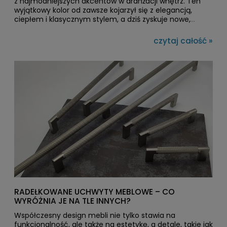
z najmodniejszych akcentów w aranżacji wnętrz. Ten
wyjątkowy kolor od zawsze kojarzył się z elegancją,
ciepłem i klasycznym stylem, a dziś zyskuje nowe,
świeże oblicze. Nowoczesne interpretacje brązu
sprawiają, że jest on niezwykle uniwersalny – doskonale
czytaj całość »
komponuje się zarówno z minimalistycznymi
przestrzeniami, jak i bardziej tradycyjnymi wnętrzami
pełnymi detali.
RADEŁKOWANE UCHWYTY MEBLOWE – CO
WYRÓŻNIA JE NA TLE INNYCH?
Współczesny design mebli nie tylko stawia na
funkcjonalność, ale także na estetykę, a detale, takie jak