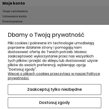
Moje konto
Twoje zamówienia
Ustawienia konta
Przechowalnia
Dla firm
Dbamy o Twoją prywatność
Zostań Klientem hurtowym
Pliki cookies i pokrewne im technologie umożliwiają
poprawne działanie strony i pomagają nam
O firmie
dostosować ofertę do Twoich potrzeb. Możesz
zaakceptować wykorzystanie przez nas wszystkich
Informacje o firmie
tych plików i przejść do sklepu lub dostosować użycie
Kontakt
plików do swoich preferencji, wybierając opcję
"Dostosuj zgody".
dacter.pl
Więcej o plikach cookies przeczytasz w naszej Polityce
prywatności.
Zaakceptuj tylko niezbędne
Akcesoria meblowe DAC TER
| ul. Przepiórki 56, 02-410
Warszawa, woj. mazowieckie | E-mail:
sklep@dacter.pl
Tel.:
602677377
| NIP: 5220052421 REGON: 012076264
Dostosuj zgody