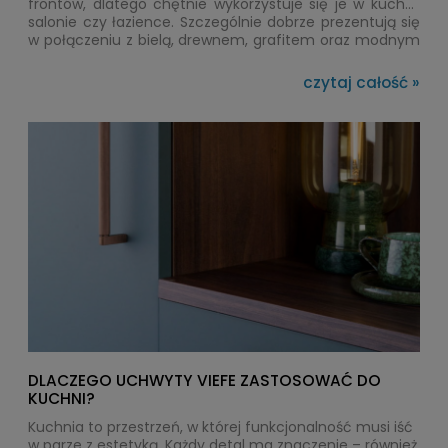
frontów, dlatego chętnie wykorzystuje się je w kuchni,
salonie czy łazience. Szczególnie dobrze prezentują się
w połączeniu z bielą, drewnem, grafitem oraz modnym
kolorem kaszmiru. Odpowiednio dobrane potrafią
całkowicie odmienić wygląd mebli i nadać aranżacji
czytaj całość »
bardziej elegancki charakter.
DLACZEGO UCHWYTY VIEFE ZASTOSOWAĆ DO
KUCHNI?
Kuchnia to przestrzeń, w której funkcjonalność musi iść
w parze z estetyką. Każdy detal ma znaczenie – również