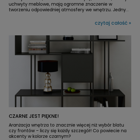
uchwyty meblowe, mają ogromne znaczenie w
tworzeniu odpowiedniej atmosfery we wnętrzu. Jednym
z najnowszych trendów, który zyskuje coraz większą
popularność, są
uchwyty meblowe radełkowane
.
czytaj całość »
CZARNE JEST PIĘKNE!
Aranżacja wnętrza to znacznie więcej niż wybór blatu
czy frontów – liczy się każdy szczegół! Co powiecie na
akcenty w kolorze czarnym?