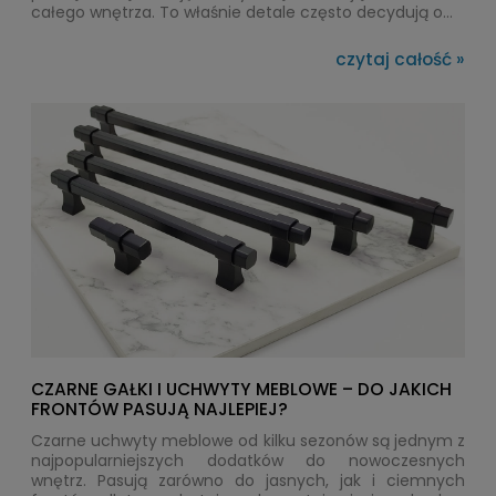
całego wnętrza. To właśnie detale często decydują o
tym, czy zabudowa wygląda nowocześnie, elegancko
czy klasycznie. Wśród najpopularniejszych trendów
czytaj całość »
dużym zainteresowaniem cieszą się prążkowane
uchwyty meblowe, minimalistyczne relingi oraz modele
inspirowane stylistyką retro. Marka SIRO doskonale
wpisuje się w te kierunki, oferując akcesoria łączące
unikalny design, wygodę użytkowania i wysoką jakość
wykonania.
CZARNE GAŁKI I UCHWYTY MEBLOWE – DO JAKICH
FRONTÓW PASUJĄ NAJLEPIEJ?
Czarne uchwyty meblowe od kilku sezonów są jednym z
najpopularniejszych dodatków do nowoczesnych
wnętrz. Pasują zarówno do jasnych, jak i ciemnych