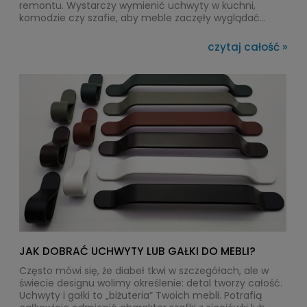
remontu. Wystarczy wymienić uchwyty w kuchni,
komodzie czy szafie, aby meble zaczęły wyglądać
bardziej elegancko i spójnie. Ten element pełni nie tylko
funkcję użytkową, ale też wizualną - wpływa na styl,
czytaj całość »
proporcje i odbiór frontów. Co istotne, złoto nie jest już
zarezerwowane wyłącznie dla eleganckich aranżacji -
dziś pojawia się także w nowoczesnych i
minimalistycznych wnętrzach.
JAK DOBRAĆ UCHWYTY LUB GAŁKI DO MEBLI?
Często mówi się, że diabeł tkwi w szczegółach, ale w
świecie designu wolimy określenie: detal tworzy całość.
Uchwyty i gałki to „biżuteria” Twoich mebli. Potrafią