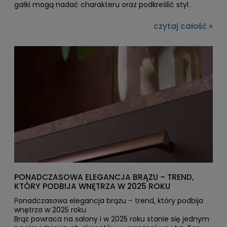
gałki mogą nadać charakteru oraz podkreślić styl
danego pomieszczenia. Współczesne gałki meblowe
oferują ogromną różnorodność kształtów, materiałów i
czytaj całość »
wykończeń, dzięki czemu z łatwością można je
dopasować do każdego wnętrza. W tym artykule
podpowiemy, jak wybrać idealne gałki meblowe do
różnych przestrzeni, aby zarówno pełniły funkcję
praktyczną, jak i estetyczną.
PONADCZASOWA ELEGANCJA BRĄZU – TREND,
KTÓRY PODBIJA WNĘTRZA W 2025 ROKU
Ponadczasowa elegancja brązu – trend, który podbija
wnętrza w 2025 roku
Brąz powraca na salony i w 2025 roku stanie się jednym