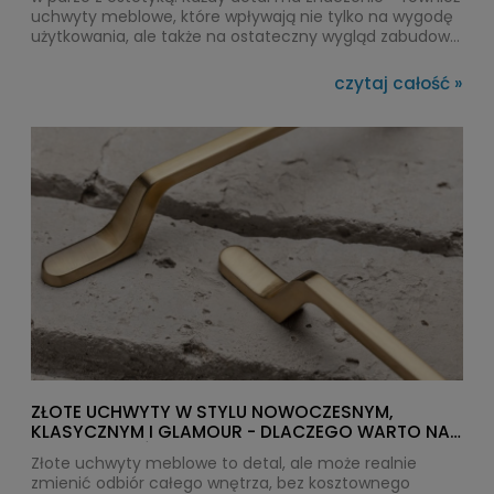
uchwyty meblowe, które wpływają nie tylko na wygodę
użytkowania, ale także na ostateczny wygląd zabudowy.
Uchwyty marki Viefe to rozwiązanie, które doskonale
sprawdza się właśnie w kuchni – zarówno w
czytaj całość »
nowoczesnych, jak i bardziej klasycznych aranżacjach.
ZŁOTE UCHWYTY W STYLU NOWOCZESNYM,
KLASYCZNYM I GLAMOUR - DLACZEGO WARTO NA
NIE POSTAWIĆ W TYCH WNĘTRZACH?
Złote uchwyty meblowe to detal, ale może realnie
zmienić odbiór całego wnętrza, bez kosztownego