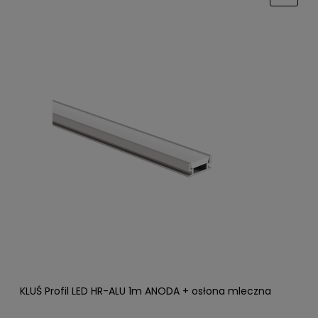
KLUŚ Profil LED HR-ALU 1m ANODA + osłona mleczna