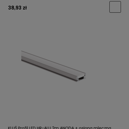
38,93 zł
KLUŚ Profil LED HR-ALU 2m ANODA + osłona mleczna