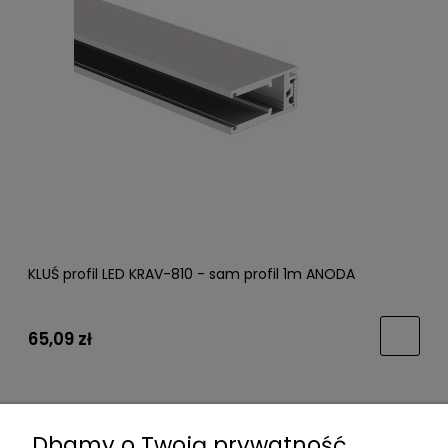
KLUŚ profil LED KRAV-810 - sam profil 1m ANODA
65,09 zł
Dbamy o Twoją prywatność