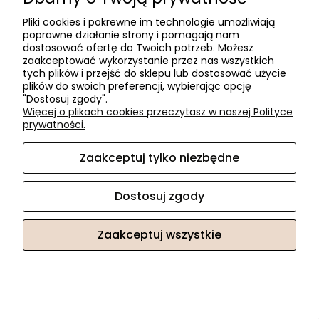
Pliki cookies i pokrewne im technologie umożliwiają
poprawne działanie strony i pomagają nam
dostosować ofertę do Twoich potrzeb. Możesz
zaakceptować wykorzystanie przez nas wszystkich
tych plików i przejść do sklepu lub dostosować użycie
plików do swoich preferencji, wybierając opcję
"Dostosuj zgody".
Więcej o plikach cookies przeczytasz w naszej Polityce
prywatności.
Zaakceptuj tylko niezbędne
Dostosuj zgody
KLUŚ profil LED KRAV-810 - sam profil 2m ANODA
Zaakceptuj wszystkie
130,18 zł