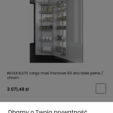
INOXA ELLITE cargo maxi frontowe 60 dno białe pełne /
chrom
3 071,49 zł
Dbamy o Twoją prywatność