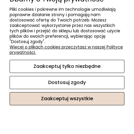
Pliki cookies i pokrewne im technologie umożliwiają
poprawne działanie strony i pomagają nam
dostosować ofertę do Twoich potrzeb. Możesz
zaakceptować wykorzystanie przez nas wszystkich
tych plików i przejść do sklepu lub dostosować użycie
plików do swoich preferencji, wybierając opcję
"Dostosuj zgody".
Więcej o plikach cookies przeczytasz w naszej Polityce
prywatności.
Zaakceptuj tylko niezbędne
Dostosuj zgody
INOXA ELLITE cargo maxi frontowe 60 dno tytan pełne /
Zaakceptuj wszystkie
tytan
3 352,05 zł