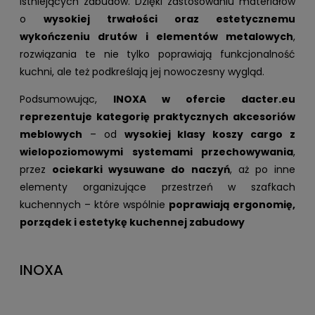
istniejących zabudów. Dzięki zastosowaniu materiałów
o
wysokiej trwałości oraz estetycznemu
wykończeniu drutów i elementów metalowych
,
rozwiązania te nie tylko poprawiają funkcjonalność
kuchni, ale też podkreślają jej nowoczesny wygląd.
Podsumowując,
INOXA w ofercie dacter.eu
reprezentuje kategorię praktycznych akcesoriów
meblowych
– od
wysokiej klasy koszy cargo z
wielopoziomowymi systemami przechowywania
,
przez
ociekarki wysuwane do naczyń
, aż po inne
elementy organizujące przestrzeń w szafkach
kuchennych – które wspólnie
poprawiają ergonomię,
porządek i estetykę kuchennej zabudowy
INOXA