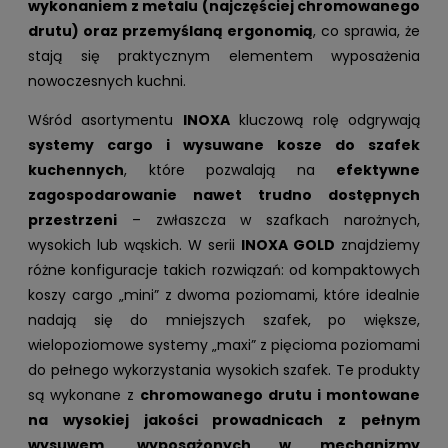
wykonaniem z metalu (najczęściej chromowanego
drutu) oraz przemyślaną ergonomią
, co sprawia, że
stają się praktycznym elementem wyposażenia
nowoczesnych kuchni.
Wśród asortymentu
INOXA
kluczową rolę odgrywają
systemy cargo i wysuwane kosze do szafek
kuchennych
, które pozwalają na
efektywne
zagospodarowanie nawet trudno dostępnych
przestrzeni
– zwłaszcza w szafkach narożnych,
wysokich lub wąskich. W serii
INOXA GOLD
znajdziemy
różne konfiguracje takich rozwiązań: od kompaktowych
koszy cargo „mini” z dwoma poziomami, które idealnie
nadają się do mniejszych szafek, po większe,
wielopoziomowe systemy „maxi” z pięcioma poziomami
do pełnego wykorzystania wysokich szafek. Te produkty
są wykonane z
chromowanego drutu i montowane
na wysokiej jakości prowadnicach z pełnym
wysuwem, wyposażonych w mechanizmy