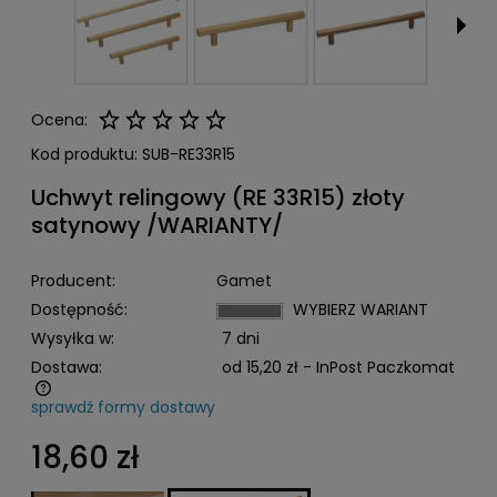
Ocena:
Kod produktu:
SUB-RE33R15
Uchwyt relingowy (RE 33R15) złoty
satynowy /WARIANTY/
Producent:
Gamet
Dostępność:
WYBIERZ WARIANT
Wysyłka w:
7 dni
Dostawa:
od 15,20 zł
- InPost Paczkomat
sprawdź formy dostawy
Cena nie zawiera ewentualnych kosztów płatności
18,60 zł