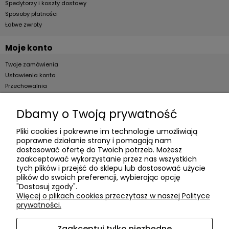
Spedytorzy i koszty dostawy
Sposoby płatności
Łatwe zwroty
Moje konto
Twoje zamówienia
Ustawienia konta
Przechowalnia
Dla firm
Dbamy o Twoją prywatność
Zostań Klientem hurtowym
Pliki cookies i pokrewne im technologie umożliwiają
poprawne działanie strony i pomagają nam
O firmie
dostosować ofertę do Twoich potrzeb. Możesz
zaakceptować wykorzystanie przez nas wszystkich
Informacje o firmie
tych plików i przejść do sklepu lub dostosować użycie
plików do swoich preferencji, wybierając opcję
Kontakt
"Dostosuj zgody".
dacter.pl
Więcej o plikach cookies przeczytasz w naszej Polityce
prywatności.
Zaakceptuj tylko niezbędne