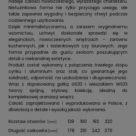
nadaje całości nowoczesnego, wyrazistego charakteru.
Nietuzinkowa forma nie tylko przyciąga uwagę, ale
także zapewnia wygodny i bezpieczny chwyt podczas
codziennego użytkowania.
Dzięki minimalistycznemu, a zarazem oryginalnemu
wzornictwu, uchwyt doskonale sprawdzi się w
eleganckich, nowoczesnych wnętrzach – zarówno
kuchennych, jak i łazienkowych czy biurowych. Jego
forma przypadnie do gustu osobom poszukującym
detali o niebanalnej estetyce.
Produkt został wykonany z połączenia trwałego stopu
cynku i aluminium oraz stali, co gwarantuje jego
solidność, odporność na uszkodzenia i długowieczność.
Wraz z dopasowaną gałką GS33 i wieszakiem WS33
tworzy spójną, stylową kolekcję, idealną do
kompleksowej aranżacji wnętrz.
Całość zaprojektowana i wyprodukowana w Polsce, z
dbałością o detale i wysoką jakość wykonania.
Rozstaw otworów
128
160
192
320
[mm]
Długość całkowita
178
210
242
370
[mm]