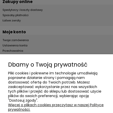
Zakupy online
Spedytorzy i koszty dostawy
Sposoby płatności
Łatwe zwroty
Moje konto
Twoje zamówienia
Ustawienia konta
Przechowalnia
Dla firm
Dbamy o Twoją prywatność
Zostań Klientem hurtowym
Pliki cookies i pokrewne im technologie umożliwiają
poprawne działanie strony i pomagają nam
O firmie
dostosować ofertę do Twoich potrzeb. Możesz
zaakceptować wykorzystanie przez nas wszystkich
Informacje o firmie
tych plików i przejść do sklepu lub dostosować użycie
Kontakt
plików do swoich preferencji, wybierając opcję
"Dostosuj zgody".
dacter.pl
Więcej o plikach cookies przeczytasz w naszej Polityce
prywatności.