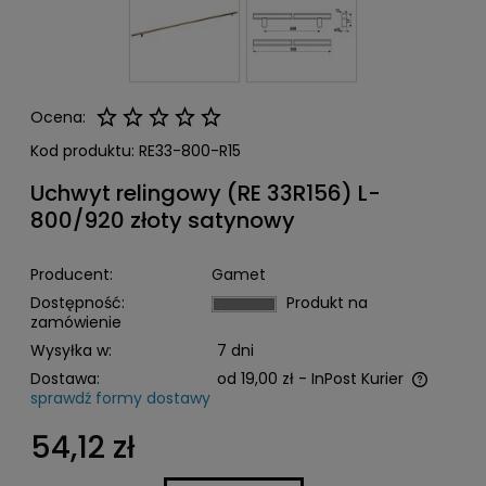
Ocena:
Kod produktu:
RE33-800-R15
Uchwyt relingowy (RE 33R156) L-
800/920 złoty satynowy
Producent:
Gamet
Dostępność:
Produkt na
zamówienie
Wysyłka w:
7 dni
Dostawa:
od 19,00 zł
- InPost Kurier
sprawdź formy dostawy
Cena nie zawiera ewentualnych kosztów płatności
54,12 zł