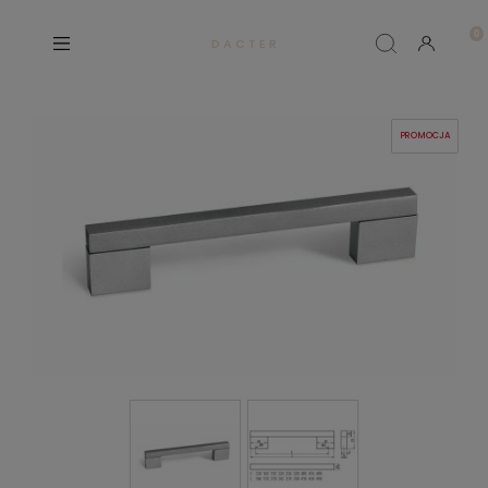
D A C T E R
PROMOCJA