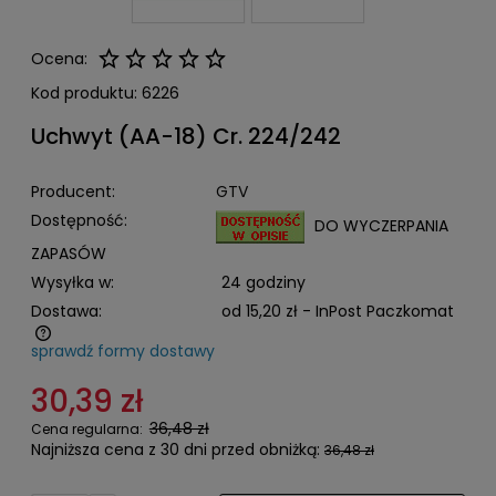
Ocena:
Kod produktu:
6226
Uchwyt (AA-18) Cr. 224/242
Producent:
GTV
Dostępność:
DO WYCZERPANIA
ZAPASÓW
Wysyłka w:
24 godziny
Dostawa:
od 15,20 zł
- InPost Paczkomat
sprawdź formy dostawy
Cena nie zawiera ewentualnych kosztów płatności
30,39 zł
36,48 zł
Cena regularna:
Najniższa cena z 30 dni przed obniżką:
36,48 zł