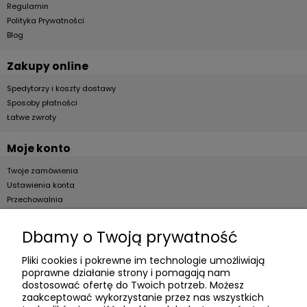
Regulamin
Polityka Prywatności
Blog
Zakupy online
Spedytorzy i koszty dostawy
Sposoby płatności
Łatwe zwroty
Moje konto
Twoje zamówienia
Ustawienia konta
Przechowalnia
Dla firm
Dbamy o Twoją prywatność
Zostań Klientem hurtowym
Pliki cookies i pokrewne im technologie umożliwiają
poprawne działanie strony i pomagają nam
O firmie
dostosować ofertę do Twoich potrzeb. Możesz
zaakceptować wykorzystanie przez nas wszystkich
Informacje o firmie