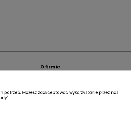
O firmie
tem hurtowym
Informacje o firmie
Kontakt
dacter.pl
ich potrzeb. Możesz zaakceptować wykorzystanie przez nas
ody".
.:
602677377
| NIP: 5220052421 REGON: 012076264