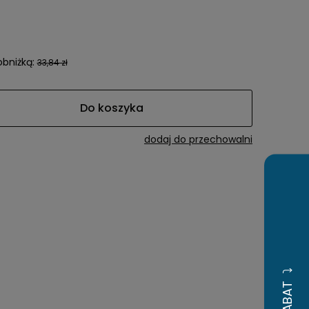
awiera ewentualnych
tności
obniżką:
33,84 zł
Do koszyka
dodaj do przechowalni