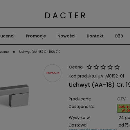
D A C T E R
ucenci
Promocje
Nowości
Kontakt
B2B
»
zesne
Uchwyt (AA-18) Cr. 192/210
Ocena:
PROMOCJA
Kod produktu:
UA-A18192-01
Uchwyt (AA-18) Cr. 1
Producent:
GTV
Dostępność:
Wysyłka w:
24 go
Dostawa:
od 15,