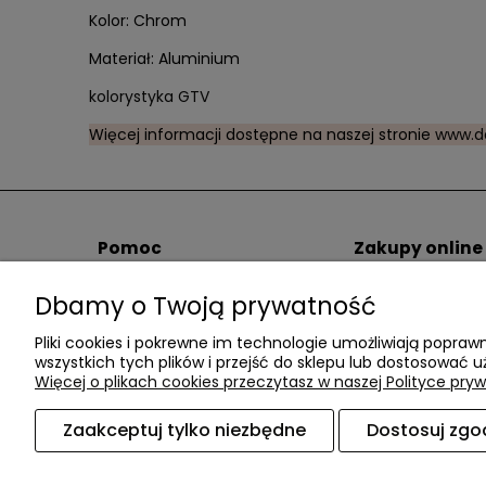
Kolor: Chrom
Materiał: Aluminium
kolorystyka GTV
Więcej informacji dostępne na naszej stronie
www.da
Pomoc
Zakupy online
Pomoc / FAQ
Spedytorzy i kos
Dbamy o Twoją prywatność
Regulamin
Sposoby płatnośc
Polityka Prywatności
Łatwe zwroty
Pliki cookies i pokrewne im technologie umożliwiają popr
Blog
wszystkich tych plików i przejść do sklepu lub dostosować u
Więcej o plikach cookies przeczytasz w naszej Polityce pryw
Zaakceptuj tylko niezbędne
Dostosuj zgo
Akcesoria meblowe DAC TER
| ul. Przepiórki 5