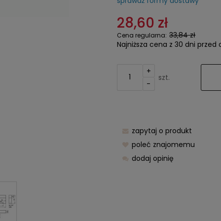
sprawdź formy dostawy
Cena nie z
28,60 zł
kosztów pła
33,84 zł
Cena regularna:
Najniższa cena z 30 dni przed 
+
szt.
-
zapytaj o produkt
poleć znajomemu
dodaj opinię