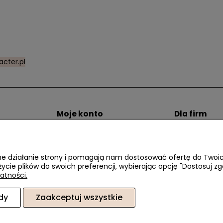
cter.pl
Moje konto
Dla firm
zty dostawy
Twoje zamówienia
Zostań Klien
i
Ustawienia konta
Przechowalnia
awne działanie strony i pomagają nam dostosować ofertę do Two
życie plików do swoich preferencji, wybierając opcję "Dostosuj zg
atności.
dy
Zaakceptuj wszystkie
6, 02-410 Warszawa, woj. mazowieckie | E-mail:
sklep@dacter.pl
Tel