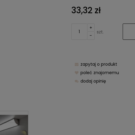
Cena nie zawier
33,32 zł
kosztów płatnośc
+
szt.
-
zapytaj o produkt
poleć znajomemu
dodaj opinię