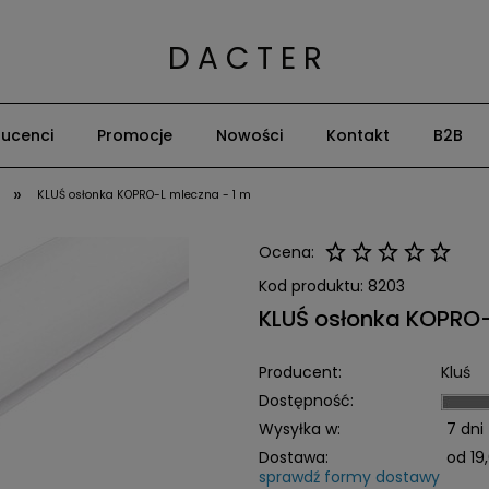
D A C T E R
ucenci
Promocje
Nowości
Kontakt
B2B
»
KLUŚ osłonka KOPRO-L mleczna - 1 m
Ocena:
Kod produktu:
8203
KLUŚ osłonka KOPRO-
Producent:
Kluś
Dostępność:
Wysyłka w:
7 dni
Dostawa:
od 19,
sprawdź formy dostawy