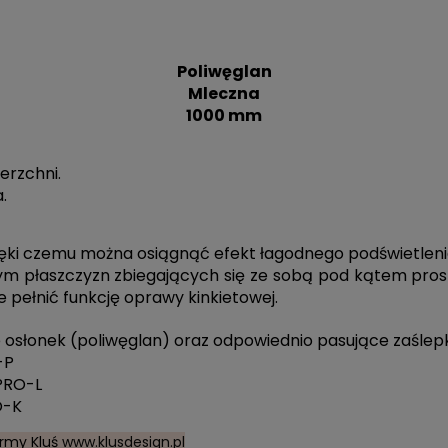
Poliwęglan
Mleczna
1000 mm
erzchni.
.
zięki czemu można osiągnąć efekt łagodnego podświetleni
m płaszczyzn zbiegających się ze sobą pod kątem prostym
że pełnić funkcję oprawy kinkietowej.
e osłonek (poliwęglan) oraz odpowiednio pasujące zaślepki
-P
PRO-L
O-K
irmy Kluś
www.klusdesign.pl