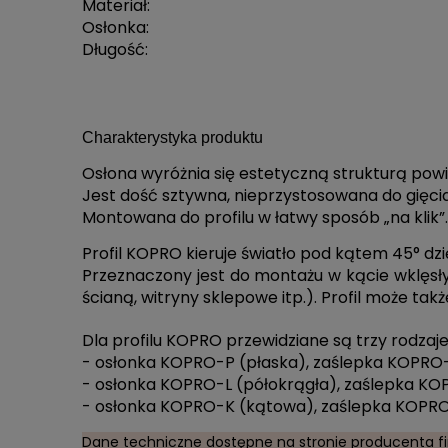
Materiał:
Osłonka:
Długość:
Charakterystyka produktu
Osłona wyróżnia się estetyczną strukturą powi
Jest dość sztywna, nieprzystosowana do gięcia
Montowana do profilu w łatwy sposób „na klik”.
Profil KOPRO kieruje światło pod kątem 45° d
Przeznaczony jest do montażu w kącie wklęsły
ścianą, witryny sklepowe itp.). Profil może tak
Dla profilu KOPRO przewidziane są trzy rodzaj
- osłonka KOPRO-P (płaska), zaślepka KOPRO
- osłonka KOPRO-L (półokrągła), zaślepka KO
- osłonka KOPRO-K (kątowa), zaślepka KOPR
Dane techniczne dostępne na stronie producenta f