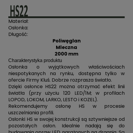
Materiał:
Osłonka:
Długość:
Poliwęglan
Mleczna
2000 mm
Charakterystyka produktu
Osłonka o wyjątkowych właściwościach
niespotykanych na rynku, dostępna tylko w
ofercie Firmy Kluś. Dobrze rozprasza światło.
Dzięki osłonce HS22 można otrzymać efekt linii
światła (przy użyciu 120 LED/1M; w profilach
LOPOD, LOKOM, LARKO, LESTO i KOZEL).
Rekomendujemy osłonę HS w procesie
uszczelniania profili.
Osłonki HS w swojej konstrukcji są sztywniejsze od
pozostałych osłon. Idealnie nadają się do
budowania opraw LED narażonych na drgania. Są