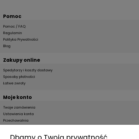
Pomoc
Pomoc / FAQ
Regulamin
Polityka Prywatności
Blog
Zakupy online
Spedytorzy i koszty dostawy
Sposoby płatności
Łatwe zwroty
Moje konto
Twoje zamówienia
Ustawienia konta
Przechowalnia
Dla firm
Dbamy o Twoją prywatność