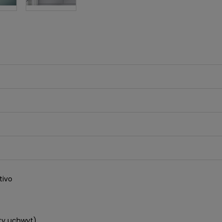
tivo
yty uchwyt)