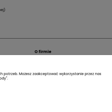
nej)
O firmie
tem hurtowym
Informacje o firmie
Kontakt
dacter.pl
ich potrzeb. Możesz zaakceptować wykorzystanie przez nas
ody".
.:
602677377
| NIP: 5220052421 REGON: 012076264