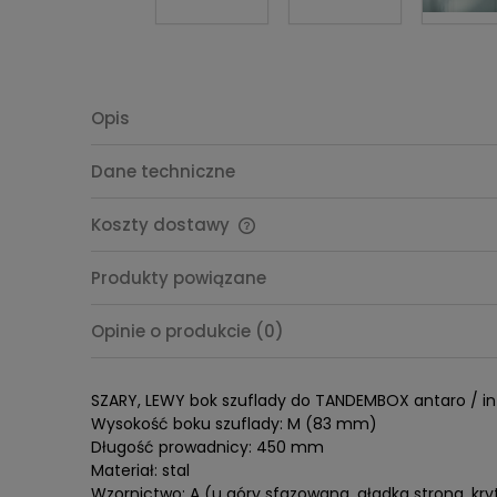
Opis
Dane techniczne
Koszty dostawy
Cena nie zawiera ewentualnych
Produkty powiązane
kosztów płatności
Opinie o produkcie (0)
SZARY, LEWY bok szuflady do TANDEMBOX antaro / in
Wysokość boku szuflady: M (83 mm)
Długość prowadnicy: 450 mm
Materiał: stal
Wzornictwo: A (u góry sfazowana, gładka strona, kr