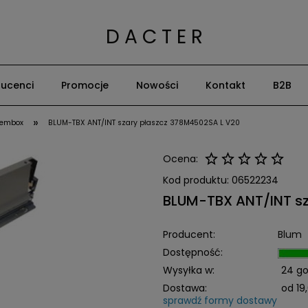
D A C T E R
ucenci
Promocje
Nowości
Kontakt
B2B
»
dembox
BLUM-TBX ANT/INT szary płaszcz 378M4502SA L V20
Ocena:
Kod produktu:
06522234
BLUM-TBX ANT/INT sz
Producent:
Blum
Dostępność:
Wysyłka w:
24 go
Dostawa:
od 19,
sprawdź formy dostawy