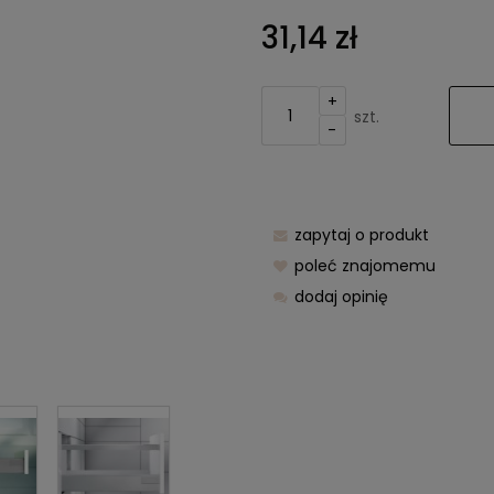
Cena nie zawier
31,14 zł
kosztów płatnośc
+
szt.
-
zapytaj o produkt
poleć znajomemu
dodaj opinię