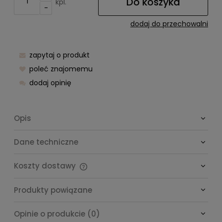
Do koszyka
kpl.
-
dodaj do przechowalni
zapytaj o produkt
poleć znajomemu
dodaj opinię
Opis
Dane techniczne
Koszty dostawy
Cena nie zawiera ewentualnych kosztów płatności
Produkty powiązane
Opinie o produkcie (0)