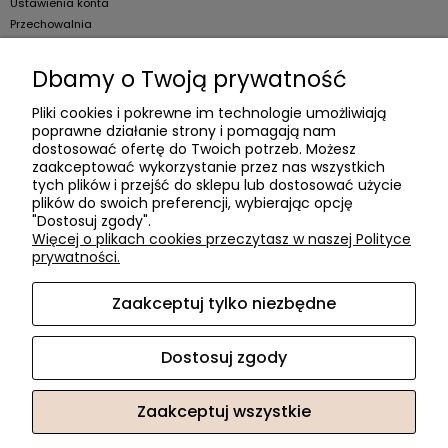
Ustawienia konta
Przechowalnia
Dla firm
Dbamy o Twoją prywatność
Zostań Klientem hurtowym
Pliki cookies i pokrewne im technologie umożliwiają
poprawne działanie strony i pomagają nam
O firmie
dostosować ofertę do Twoich potrzeb. Możesz
zaakceptować wykorzystanie przez nas wszystkich
Informacje o firmie
tych plików i przejść do sklepu lub dostosować użycie
Kontakt
plików do swoich preferencji, wybierając opcję
"Dostosuj zgody".
dacter.pl
Więcej o plikach cookies przeczytasz w naszej Polityce
prywatności.
Zaakceptuj tylko niezbędne
Akcesoria meblowe DAC TER
| ul. Przepiórki 56, 02-410
Warszawa, woj. mazowieckie | E-mail:
sklep@dacter.pl
Tel.:
602677377
| NIP: 5220052421 REGON: 012076264
Dostosuj zgody
Zaakceptuj wszystkie
Sklep internetowy Shoper.pl