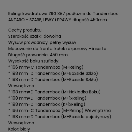
Relingi kwadratowe ZRG.387 podłużne do Tandembox
ANTARO - SZARE, LEWY i PRAWY długość 450mm
Cechy produktu
Szerokość szafki: dowolna
Wysuw prowadnicy: pełny wysuw
Mocowanie do frontu: kołek rozporowy - inserta
Długość prowadnic: 450 mm
Wysokość boku szuflady:
* 166 mm=C Tandembox (M+Reling)
* 198 mm=D Tandembox (M+Boxside Szkło)
* 198 mm=D Tandembox (M+Boxside Szkło)
Wewnętrzna
* 198 mm=D Tandembox (M+Nakładka Boku)
* 198 mm=D Tandembox (M+1xReling)
* 198 mm=D Tandembox (K+1xReling)
* 166 mm=C Tandembox (M+Reling) Wewnętrzna
* 198 mm=D Tandembox (M+Boxside pojedynczy)
Wewnętrzna
Kolor: biały