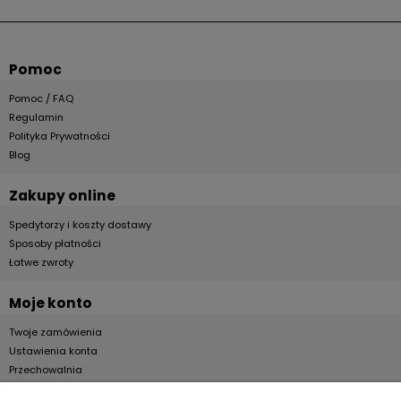
Pomoc
Pomoc / FAQ
Regulamin
Polityka Prywatności
Blog
Zakupy online
Spedytorzy i koszty dostawy
Sposoby płatności
Łatwe zwroty
Moje konto
Twoje zamówienia
Ustawienia konta
Przechowalnia