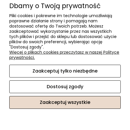
Dla firm
Dbamy o Twoją prywatność
Zostań Klientem hurtowym
Pliki cookies i pokrewne im technologie umożliwiają
poprawne działanie strony i pomagają nam
O firmie
dostosować ofertę do Twoich potrzeb. Możesz
zaakceptować wykorzystanie przez nas wszystkich
Informacje o firmie
tych plików i przejść do sklepu lub dostosować użycie
Kontakt
plików do swoich preferencji, wybierając opcję
"Dostosuj zgody".
dacter.pl
Więcej o plikach cookies przeczytasz w naszej Polityce
prywatności.
Zaakceptuj tylko niezbędne
Akcesoria meblowe DAC TER
| ul. Przepiórki 56, 02-410
Warszawa, woj. mazowieckie | E-mail:
sklep@dacter.pl
Tel.:
602677377
| NIP: 5220052421 REGON: 012076264
Dostosuj zgody
Zaakceptuj wszystkie
Sklep internetowy Shoper.pl
Facebook
Instagram