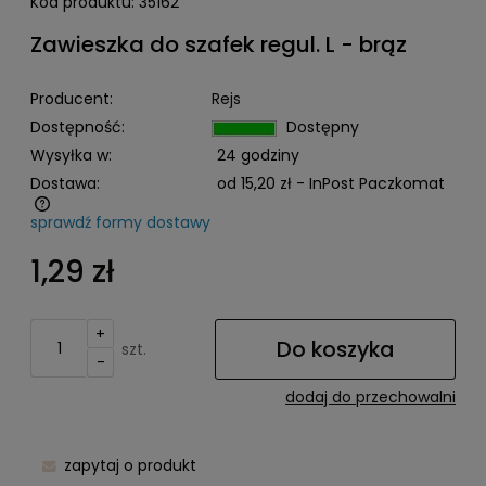
Kod produktu:
35162
Zawieszka do szafek regul. L - brąz
Producent:
Rejs
Dostępność:
Dostępny
Wysyłka w:
24 godziny
Dostawa:
od 15,20 zł
- InPost Paczkomat
sprawdź formy dostawy
Cena nie zawiera ewentualnych kosztów płatności
1,29 zł
+
Do koszyka
szt.
-
dodaj do przechowalni
zapytaj o produkt