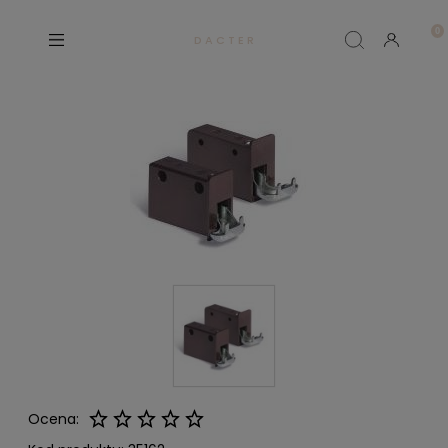
D A C T E R
Ocena: