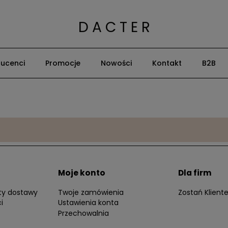
D A C T E R
ucenci
Promocje
Nowości
Kontakt
B2B
Moje konto
Dla firm
zty dostawy
Twoje zamówienia
Zostań Klien
i
Ustawienia konta
Przechowalnia