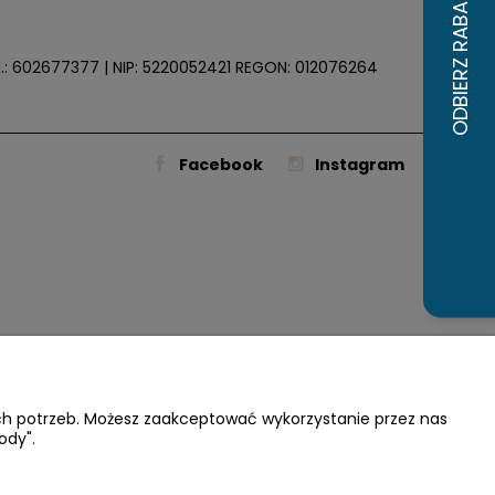
.:
602677377
| NIP: 5220052421 REGON: 012076264
Facebook
Instagram
ich potrzeb. Możesz zaakceptować wykorzystanie przez nas
ody".