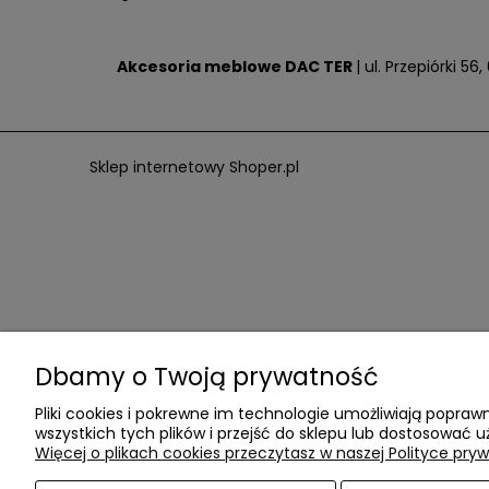
Akcesoria meblowe DAC TER
| ul. Przepiórki 5
Sklep internetowy Shoper.pl
Dbamy o Twoją prywatność
Pliki cookies i pokrewne im technologie umożliwiają popr
wszystkich tych plików i przejść do sklepu lub dostosować u
Więcej o plikach cookies przeczytasz w naszej Polityce pryw