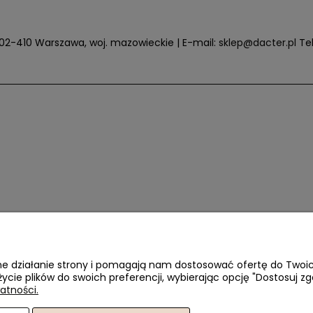
6, 02-410 Warszawa, woj. mazowieckie | E-mail:
sklep@dacter.pl
Tel
awne działanie strony i pomagają nam dostosować ofertę do Two
życie plików do swoich preferencji, wybierając opcję "Dostosuj zg
atności.