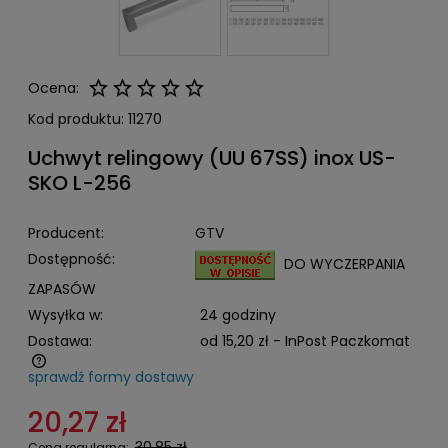
Ocena:
Kod produktu:
11270
Uchwyt relingowy (UU 67SS) inox US-
SKO L-256
Producent:
GTV
Dostępność:
DO WYCZERPANIA
ZAPASÓW
Wysyłka w:
24 godziny
Dostawa:
od 15,20 zł
- InPost Paczkomat
sprawdź formy dostawy
Cena nie zawiera ewentualnych kosztów płatności
20,27 zł
30,85 zł
Cena regularna: