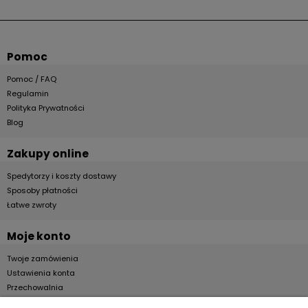
Pomoc
Pomoc / FAQ
Regulamin
Polityka Prywatności
Blog
Zakupy online
Spedytorzy i koszty dostawy
Sposoby płatności
Łatwe zwroty
Moje konto
Twoje zamówienia
Ustawienia konta
Przechowalnia