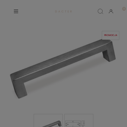
D A C T E R
PROMOCJA