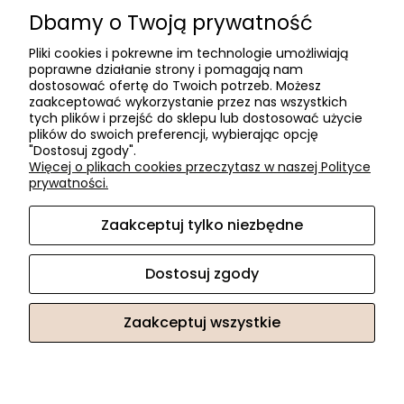
Dla firm
Dbamy o Twoją prywatność
Zostań Klientem hurtowym
Pliki cookies i pokrewne im technologie umożliwiają
poprawne działanie strony i pomagają nam
O firmie
dostosować ofertę do Twoich potrzeb. Możesz
zaakceptować wykorzystanie przez nas wszystkich
Informacje o firmie
tych plików i przejść do sklepu lub dostosować użycie
Kontakt
plików do swoich preferencji, wybierając opcję
"Dostosuj zgody".
dacter.pl
Więcej o plikach cookies przeczytasz w naszej Polityce
prywatności.
Zaakceptuj tylko niezbędne
Akcesoria meblowe DAC TER
| ul. Przepiórki 56, 02-410
Warszawa, woj. mazowieckie | E-mail:
sklep@dacter.pl
Tel.:
602677377
| NIP: 5220052421 REGON: 012076264
Dostosuj zgody
Zaakceptuj wszystkie
Sklep internetowy Shoper.pl
Facebook
Instagram