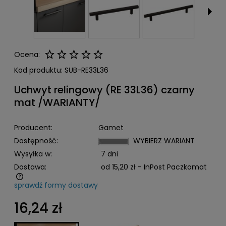
Ocena:
Kod produktu:
SUB-RE33L36
Uchwyt relingowy (RE 33L36) czarny
mat /WARIANTY/
Producent:
Gamet
Dostępność:
WYBIERZ WARIANT
Wysyłka w:
7 dni
Dostawa:
od 15,20 zł
- InPost Paczkomat
sprawdź formy dostawy
Cena nie zawiera ewentualnych kosztów płatności
16,24 zł