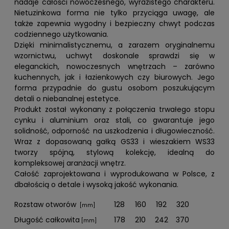
nadaje całości nowoczesnego, wyrazistego charakteru.
Nietuzinkowa forma nie tylko przyciąga uwagę, ale
także zapewnia wygodny i bezpieczny chwyt podczas
codziennego użytkowania.
Dzięki minimalistycznemu, a zarazem oryginalnemu
wzornictwu, uchwyt doskonale sprawdzi się w
eleganckich, nowoczesnych wnętrzach – zarówno
kuchennych, jak i łazienkowych czy biurowych. Jego
forma przypadnie do gustu osobom poszukującym
detali o niebanalnej estetyce.
Produkt został wykonany z połączenia trwałego stopu
cynku i aluminium oraz stali, co gwarantuje jego
solidność, odporność na uszkodzenia i długowieczność.
Wraz z dopasowaną gałką GS33 i wieszakiem WS33
tworzy spójną, stylową kolekcję, idealną do
kompleksowej aranżacji wnętrz.
Całość zaprojektowana i wyprodukowana w Polsce, z
dbałością o detale i wysoką jakość wykonania.
Rozstaw otworów
128
160
192
320
[mm]
Długość całkowita
178
210
242
370
[mm]