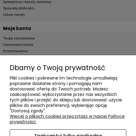
Spedytorzy i koszty dostawy
Sposoby płatności
Łatwe zwroty
Moje konto
Twoje zamówienia
Ustawienia konta
Przechowalnia
Dla firm
Dbamy o Twoją prywatność
Zostań Klientem hurtowym
Pliki cookies i pokrewne im technologie umożliwiają
poprawne działanie strony i pomagają nam
O firmie
dostosować ofertę do Twoich potrzeb. Możesz
zaakceptować wykorzystanie przez nas wszystkich
Informacje o firmie
tych plików i przejść do sklepu lub dostosować użycie
plików do swoich preferencji, wybierając opcję
Kontakt
"Dostosuj zgody".
dacter.pl
Więcej o plikach cookies przeczytasz w naszej Polityce
prywatności.
Zaakceptuj tylko niezbędne