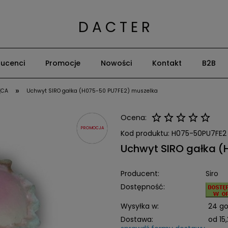
D A C T E R
ucenci
Promocje
Nowości
Kontakt
B2B
»
ĘCA
Uchwyt SIRO gałka (H075-50 PU7FE2) muszelka
Ocena:
PROMOCJA
Kod produktu:
H075-50PU7FE2
Uchwyt SIRO gałka (
Producent:
Siro
Dostępność:
Wysyłka w:
24 go
Dostawa:
od 15,