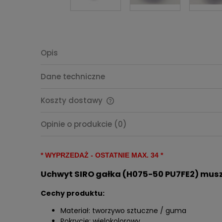
Opis
Dane techniczne
Koszty dostawy
Cena nie zawiera ewentualnych
Opinie o produkcie (0)
kosztów płatności
* WYPRZEDAŻ - OSTATNIE MAX. 34 *
Uchwyt SIRO gałka (H075-50 PU7FE2) mus
Cechy produktu:
Materiał: tworzywo sztuczne / guma
Pokrycie: wielokolorowy