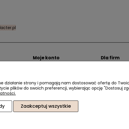
acter.pl
Moje konto
Dla firm
zty dostawy
Twoje zamówienia
Zostań Klien
i
Ustawienia konta
Przechowalnia
awne działanie strony i pomagają nam dostosować ofertę do Two
życie plików do swoich preferencji, wybierając opcję "Dostosuj zg
atności.
dy
Zaakceptuj wszystkie
6, 02-410 Warszawa, woj. mazowieckie | E-mail:
sklep@dacter.pl
Tel