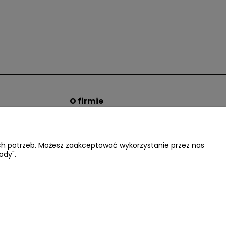
O firmie
tem hurtowym
Informacje o firmie
Kontakt
dacter.pl
ich potrzeb. Możesz zaakceptować wykorzystanie przez nas
ody".
.:
602677377
| NIP: 5220052421 REGON: 012076264