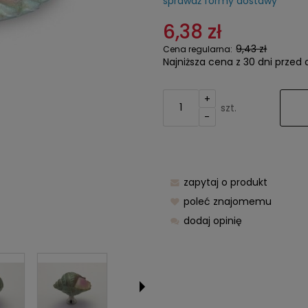
sprawdź formy dostawy
Cena nie z
6,38 zł
kosztów pła
9,43 zł
Cena regularna:
Najniższa cena z 30 dni przed 
+
szt.
-
zapytaj o produkt
poleć znajomemu
dodaj opinię