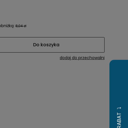
awiera ewentualnych
tności
obniżką:
8,04 zł
Do koszyka
dodaj do przechowalni