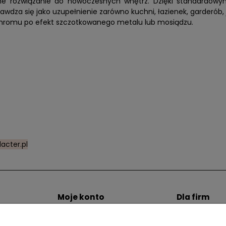
alne rozwiązanie do nowoczesnych wnętrz. Dzięki standardo
a się jako uzupełnienie zarówno kuchni, łazienek, garderób, j
chromu po efekt szczotkowanego metalu lub mosiądzu.
acter.pl
Moje konto
Dla firm
zty dostawy
Twoje zamówienia
Zostań Klien