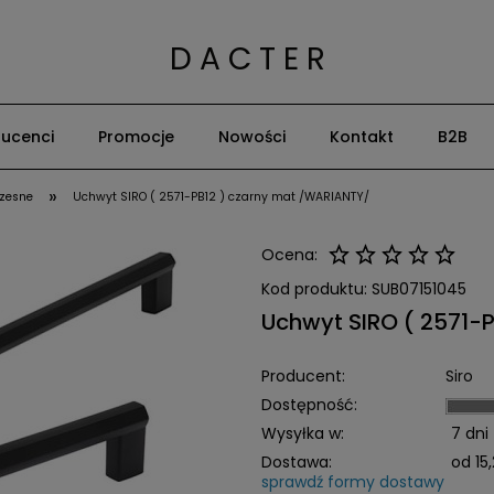
D A C T E R
ucenci
Promocje
Nowości
Kontakt
B2B
»
zesne
Uchwyt SIRO ( 2571-PB12 ) czarny mat /WARIANTY/
Ocena:
Kod produktu:
SUB07151045
Uchwyt SIRO ( 2571-
Producent:
Siro
Dostępność:
Wysyłka w:
7 dni
Dostawa:
od 15,
sprawdź formy dostawy