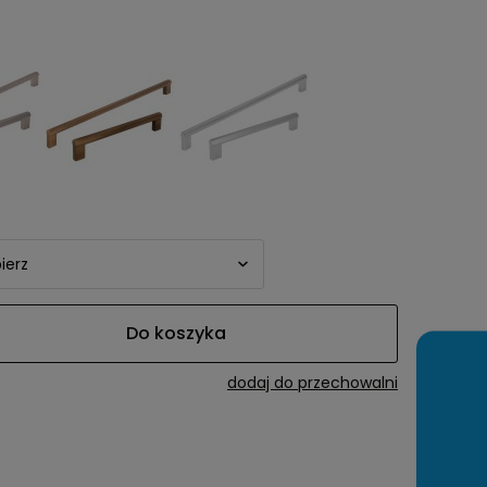
awiera ewentualnych
tności
Do koszyka
dodaj do przechowalni