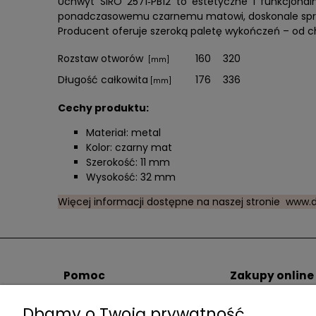
Uchwyt SIRO 2571‑PB12 to estetyczne i funkcjon
ponadczasowemu czarnemu matowi, doskonale sprawdz
Producent oferuje szeroką paletę wykończeń – od 
Rozstaw otworów
160
320
[mm]
Długość całkowita
176
336
[mm]
Cechy produktu:
Materiał: metal
Kolor: czarny mat
Szerokość: 11 mm
Wysokość: 32 mm
Więcej informacji dostępne na naszej stronie
www.d
Pomoc
Zakupy online
Pomoc / FAQ
Spedytorzy i kos
Dbamy o Twoją prywatność