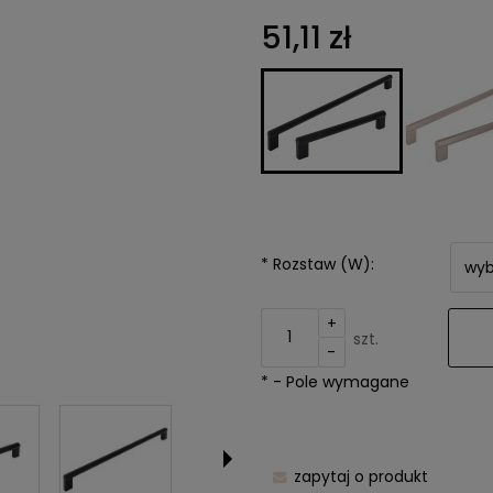
Cena nie z
51,11 zł
kosztów pła
*
Rozstaw (W):
+
szt.
-
*
- Pole wymagane
zapytaj o produkt