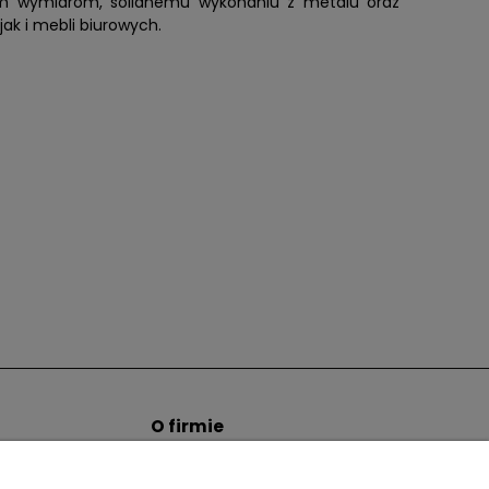
wym wymiarom, solidnemu wykonaniu z metalu oraz
ak i mebli biurowych.
O firmie
tem hurtowym
Informacje o firmie