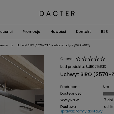
D A C T E R
ucenci
Promocje
Nowości
Kontakt
B2B
»
zesne
Uchwyt SIRO (2570-ZN16) antracyt połysk /WARIANTY/
Ocena:
Kod produktu:
SUB07151313
Uchwyt SIRO (2570-Z
Producent:
Siro
Dostępność:
Wysyłka w:
7 dni
Dostawa:
od 15,
sprawdź formy dostawy