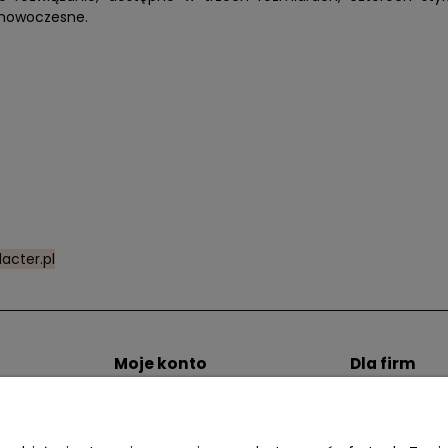
 nowoczesne.
acter.pl
Moje konto
Dla firm
zty dostawy
Twoje zamówienia
Zostań Klien
i
Ustawienia konta
Przechowalnia