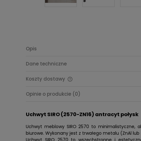
Opis
Dane techniczne
Koszty dostawy
Cena nie zawiera ewentualnych
Opinie o produkcie (0)
kosztów płatności
Uchwyt SIRO (2570-ZN16) antracyt połysk
Uchwyt meblowy SIRO 2570 to minimalistyczne, ale
biurowe. Wykonany jest z trwałego metalu (ZnAl lub
Uchwyt SIRO 2570 to wszechstronne i estetyczn