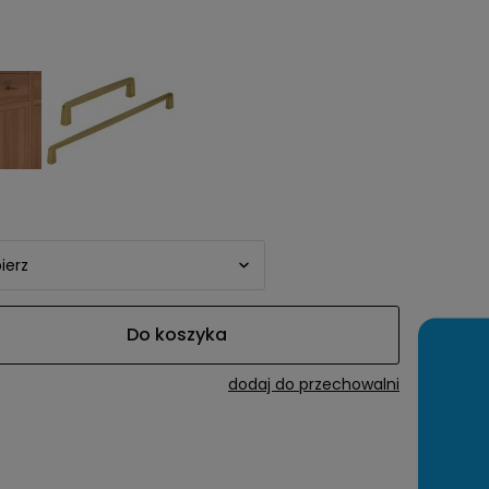
awiera ewentualnych
tności
Do koszyka
dodaj do przechowalni