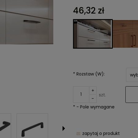
Cena nie z
46,32 zł
kosztów pła
*
Rozstaw (W):
+
szt.
-
*
- Pole wymagane
zapytaj o produkt