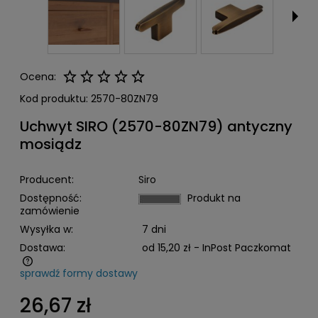
Ocena:
Kod produktu:
2570-80ZN79
Uchwyt SIRO (2570-80ZN79) antyczny
mosiądz
Producent:
Siro
Dostępność:
Produkt na
zamówienie
Wysyłka w:
7 dni
Dostawa:
od 15,20 zł
- InPost Paczkomat
sprawdź formy dostawy
Cena nie zawiera ewentualnych kosztów płatności
26,67 zł