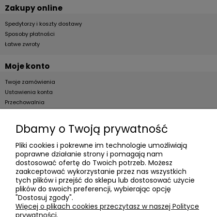
Zakupy online
Spedytorzy i koszty dostawy
Sposoby płatności
Łatwe zwroty
Moje konto
Twoje zamówienia
Ustawienia konta
Przechowalnia
Dla firm
Dbamy o Twoją prywatność
Zostań Klientem hurtowym
Pliki cookies i pokrewne im technologie umożliwiają
poprawne działanie strony i pomagają nam
O firmie
dostosować ofertę do Twoich potrzeb. Możesz
zaakceptować wykorzystanie przez nas wszystkich
Informacje o firmie
tych plików i przejść do sklepu lub dostosować użycie
Kontakt
plików do swoich preferencji, wybierając opcję
"Dostosuj zgody".
dacter.pl
Więcej o plikach cookies przeczytasz w naszej Polityce
prywatności.