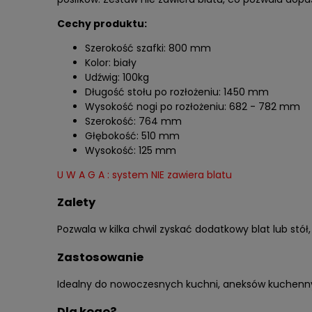
Cechy produktu:
Szerokość szafki: 800 mm
Kolor: biały
Udźwig: 100kg
Długość stołu po rozłożeniu: 1450 mm
Wysokość nogi po rozłożeniu: 682 - 782 mm
Szerokość: 764 mm
Głębokość: 510 mm
Wysokość: 125 mm
U W A G A : system NIE zawiera blatu
Zalety
Pozwala w kilka chwil zyskać dodatkowy blat lub s
Zastosowanie
Idealny do nowoczesnych kuchni, aneksów kuchenny
Dla kogo?