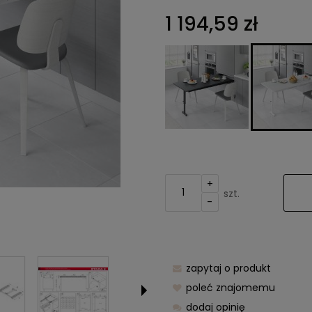
Cena nie zawiera ewentualnych
1 194,59 zł
kosztów płatności
+
szt.
-
zapytaj o produkt
poleć znajomemu
dodaj opinię