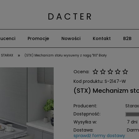
D A C T E R
ucenci
Promocje
Nowości
Kontakt
B2B
»
 STARAX
(STX) Mechanizm stołu wysuwny z nogą "80" Biały
Ocena:
Kod produktu:
S-2147-W
(STX) Mechanizm sto
Producent:
Starax
Dostępność:
Wysyłka w:
7 dni
Dostawa:
Darm
sprawdź formy dostawy