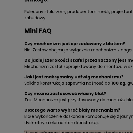
Polecany stolarzom, producentom mebli, projekta
zabudowy.
Mini FAQ
Czy mechanizm jest sprzedawany z blatem?
Nie. Zestaw obejmuje wyłącznie mechanizm z nogą –
Do jakiej szerokości szafki przeznaczony jest m
Mechanizm został zaprojektowany do montażu w sz
Jaki jest maksymalny udźwig mechanizmu?
Solidna konstrukcja zapewnia nośność do
100 kg
, g
Czy można zastosować własny blat?
Tak. Mechanizm jest przystosowany do montażu blat
Dlaczego warto wybrać biały mechanizm?
Białe wykończenie doskonale komponuje się z jasn
dyskretnym elementem konstrukcji.
Więcej informacji dostępne na naszej stronie
www.da