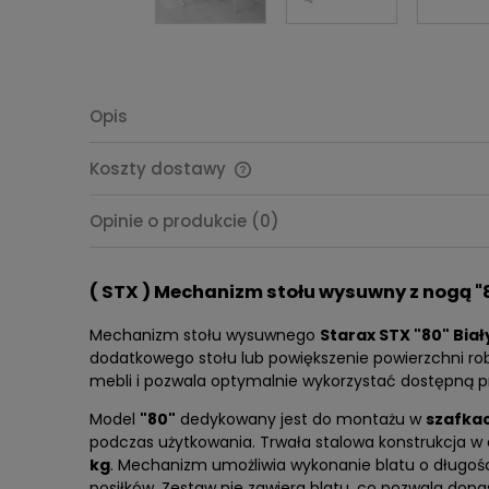
Opis
Koszty dostawy
Cena nie zawiera ewentualnych
Opinie o produkcie (0)
kosztów płatności
( STX ) Mechanizm stołu wysuwny z nogą "8
Mechanizm stołu wysuwnego
Starax STX "80" Biał
dodatkowego stołu lub powiększenie powierzchni rob
mebli i pozwala optymalnie wykorzystać dostępną p
Model
"80"
dedykowany jest do montażu w
szafka
podczas użytkowania. Trwała stalowa konstrukcja 
kg
. Mechanizm umożliwia wykonanie blatu o długoś
posiłków. Zestaw nie zawiera blatu, co pozwala dopa