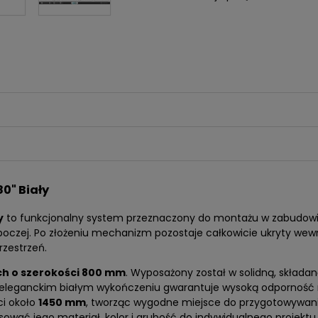
0" Biały
y
to funkcjonalny system przeznaczony do montażu w zabudowie 
oczej. Po złożeniu mechanizm pozostaje całkowicie ukryty wewn
rzestrzeń.
ch o szerokości 800 mm
. Wyposażony został w solidną, składan
w eleganckim białym wykończeniu gwarantuje wysoką odporność 
ci około
1450 mm
, tworząc wygodne miejsce do przygotowywani
sować jego materiał, kolor i grubość do indywidualnego projektu