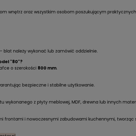
ntom wnętrz oraz wszystkim osobom poszukującym praktycznych
 blat należy wykonać lub zamówić oddzielnie.
odel "80"?
afce o szerokości
800 mm
.
warantując bezpieczne i stabilne użytkowanie.
u wykonanego z płyty meblowej, MDF, drewna lub innych materi
ymi frontami i nowoczesnymi zabudowami kuchennymi, tworząc s
cter.pl