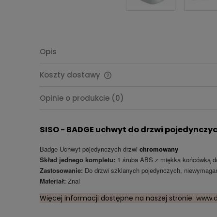
Opis
Koszty dostawy
Cena nie zawiera ewentualnych
Opinie o produkcie (0)
kosztów płatności
SISO - BADGE uchwyt do drzwi pojedynczy
Badge Uchwyt pojedynczych drzwi
chromowany
Skład jednego kompletu:
1 śruba ABS z miękka końcówką do
Zastosowanie:
Do drzwi szklanych pojedynczych, niewymagan
Materiał:
Znal
Więcej informacji dostępne na naszej stronie
www.d