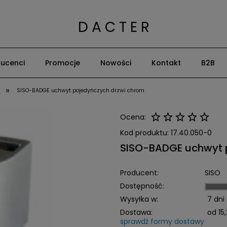
D A C T E R
ucenci
Promocje
Nowości
Kontakt
B2B
»
SISO-BADGE uchwyt pojedyńczych drzwi chrom
Ocena:
Kod produktu:
17.40.050-0
SISO-BADGE uchwyt 
Producent:
SISO
Dostępność:
Wysyłka w:
7 dni
Dostawa:
od 15,
sprawdź formy dostawy