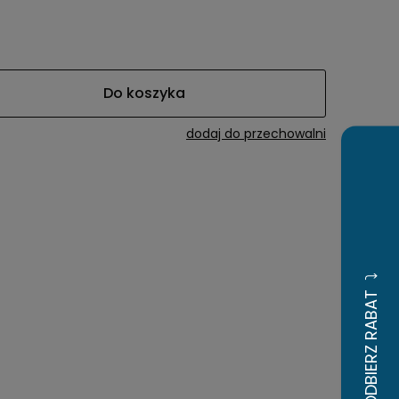
awiera ewentualnych
tności
Do koszyka
dodaj do przechowalni