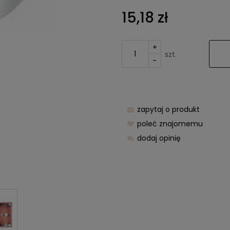
Cena nie z
15,18 zł
kosztów pła
+
szt.
-
zapytaj o produkt
poleć znajomemu
dodaj opinię