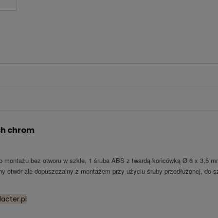
ch chrom
 montażu bez otworu w szkle, 1 śruba ABS z twardą końcówką Ø 6 x 3,5 m
y otwór ale dopuszczalny z montażem przy użyciu śruby przedłużonej, do s
acter.pl