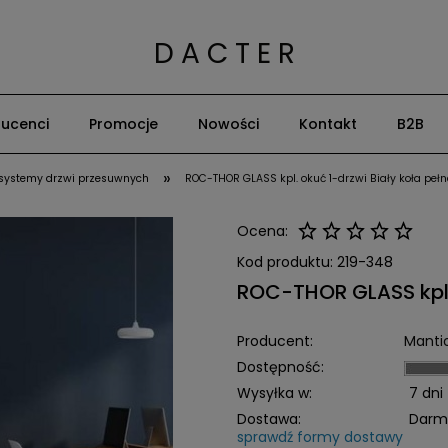
D A C T E R
ucenci
Promocje
Nowości
Kontakt
B2B
»
 systemy drzwi przesuwnych
ROC-THOR GLASS kpl. okuć 1-drzwi Biały koła pełn
Ocena:
Kod produktu:
219-348
ROC-THOR GLASS kpl. 
Producent:
Manti
Dostępność:
Wysyłka w:
7 dni
Dostawa:
Darm
sprawdź formy dostawy