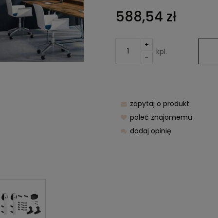
Cena nie zawiera ewentualnych
588,54 zł
kosztów płatności
+
kpl.
-
zapytaj o produkt
poleć znajomemu
dodaj opinię