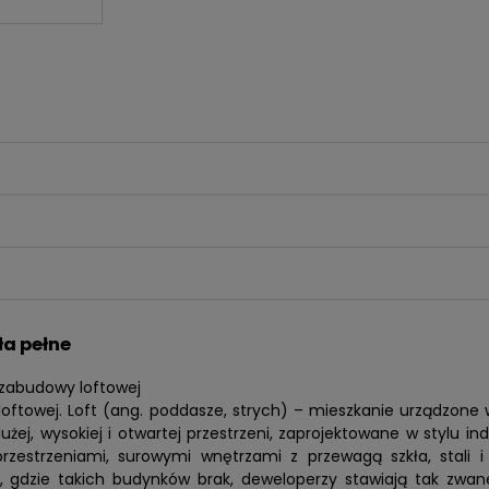
ła pełne
zabudowy loftowej
loftowej. Loft (ang. poddasze, strych) – mieszkanie urządzo
j, wysokiej i otwartej przestrzeni, zaprojektowane w stylu ind
zestrzeniami, surowymi wnętrzami z przewagą szkła, stali i
 gdzie takich budynków brak, deweloperzy stawiają tak zwa