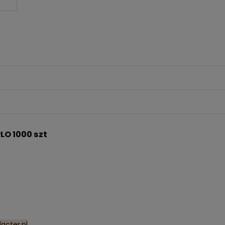
LO 1000 szt
acter.pl