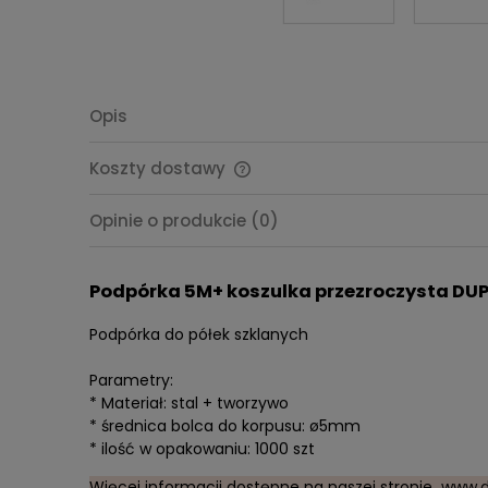
Opis
Koszty dostawy
Cena nie zawiera ewentualnych
Opinie o produkcie (0)
kosztów płatności
Podpórka 5M+ koszulka przezroczysta DUP
Podpórka do półek szklanych
Parametry:
* Materiał: stal + tworzywo
* średnica bolca do korpusu: ø5mm
* ilość w opakowaniu: 1000 szt
Więcej informacji dostępne na naszej stronie
www.d