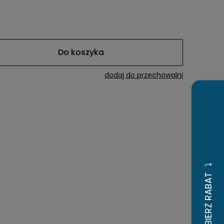
awiera ewentualnych
tności
Do koszyka
dodaj do przechowalni