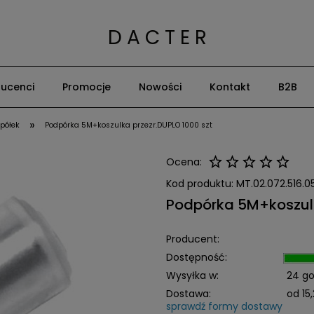
D A C T E R
ucenci
Promocje
Nowości
Kontakt
B2B
»
 półek
Podpórka 5M+koszulka przezr.DUPLO 1000 szt
Ocena:
Kod produktu:
MT.02.072.516.0
Podpórka 5M+koszulk
Producent:
Dostępność:
Wysyłka w:
24 go
Dostawa:
od 15,
sprawdź formy dostawy