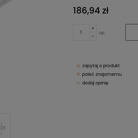
Cena nie z
186,94 zł
kosztów pła
+
op.
-
zapytaj o produkt
poleć znajomemu
dodaj opinię