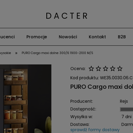
D A C T E R
ucenci
Promocje
Nowości
Kontakt
B2B
»
wysokie
PURO Cargo maxi dolne 300/6 1900-2100 M/S
Ocena:
Kod produktu:
WE35.0030.06.C
PURO Cargo maxi dol
Producent:
Rejs
Dostępność:
Wysyłka w:
7 dni
Dostawa:
Darm
sprawdź formy dostawy