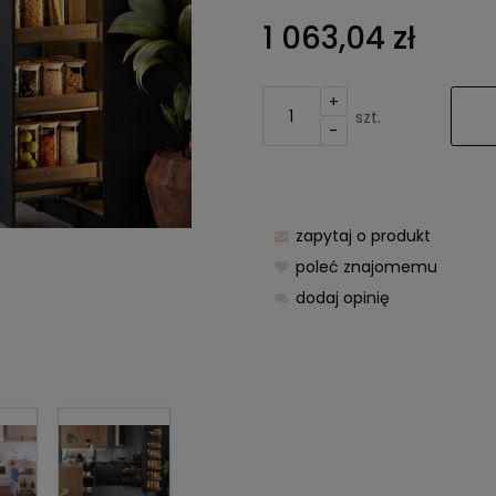
Cena nie zawiera ewentualnych
1 063,04 zł
kosztów płatności
+
szt.
-
zapytaj o produkt
poleć znajomemu
dodaj opinię