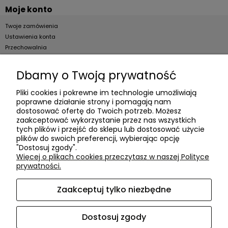
Moje konto
Twoje zamówienia
Ustawienia konta
Przechowalnia
Dla firm
Dbamy o Twoją prywatność
Zostań Klientem hurtowym
Pliki cookies i pokrewne im technologie umożliwiają
poprawne działanie strony i pomagają nam
O firmie
dostosować ofertę do Twoich potrzeb. Możesz
zaakceptować wykorzystanie przez nas wszystkich
Informacje o firmie
tych plików i przejść do sklepu lub dostosować użycie
Kontakt
plików do swoich preferencji, wybierając opcję
"Dostosuj zgody".
dacter.pl
Więcej o plikach cookies przeczytasz w naszej Polityce
prywatności.
Zaakceptuj tylko niezbędne
Akcesoria meblowe DAC TER
| ul. Przepiórki 56, 02-410
Warszawa, woj. mazowieckie | E-mail:
sklep@dacter.pl
Tel.:
602677377
| NIP: 5220052421 REGON: 012076264
Dostosuj zgody