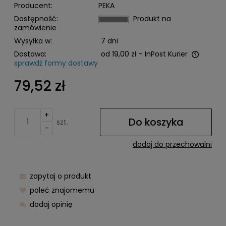
Producent:
PEKA
Dostępność:
Produkt na
zamówienie
Wysyłka w:
7 dni
Dostawa:
od 19,00 zł
- InPost Kurier
sprawdź formy dostawy
Cena nie zawiera ewentualnych kosztów płatności
79,52 zł
+
Do koszyka
szt.
-
dodaj do przechowalni
zapytaj o produkt
poleć znajomemu
dodaj opinię