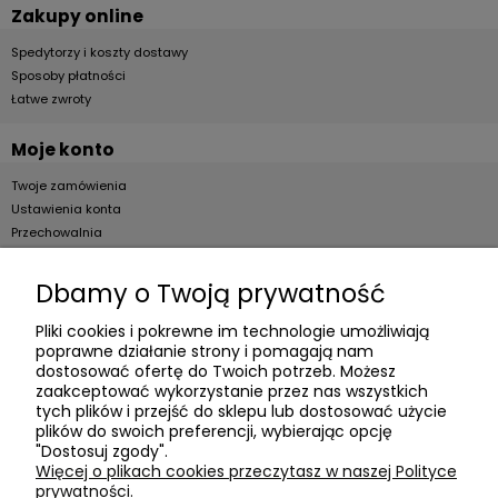
Zakupy online
Spedytorzy i koszty dostawy
Sposoby płatności
Łatwe zwroty
Moje konto
Twoje zamówienia
Ustawienia konta
Przechowalnia
Dla firm
Dbamy o Twoją prywatność
Zostań Klientem hurtowym
Pliki cookies i pokrewne im technologie umożliwiają
poprawne działanie strony i pomagają nam
O firmie
dostosować ofertę do Twoich potrzeb. Możesz
zaakceptować wykorzystanie przez nas wszystkich
Informacje o firmie
tych plików i przejść do sklepu lub dostosować użycie
plików do swoich preferencji, wybierając opcję
Kontakt
"Dostosuj zgody".
dacter.pl
Więcej o plikach cookies przeczytasz w naszej Polityce
prywatności.