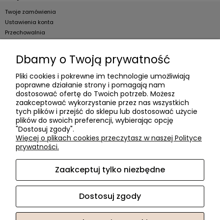
Twoje zamówienia
Ustawienia konta
Przechowalnia
Dla firm
Dbamy o Twoją prywatność
Zostań Klientem hurtowym
Pliki cookies i pokrewne im technologie umożliwiają
poprawne działanie strony i pomagają nam
O firmie
dostosować ofertę do Twoich potrzeb. Możesz
zaakceptować wykorzystanie przez nas wszystkich
Informacje o firmie
tych plików i przejść do sklepu lub dostosować użycie
plików do swoich preferencji, wybierając opcję
Kontakt
"Dostosuj zgody".
dacter.pl
Więcej o plikach cookies przeczytasz w naszej Polityce
prywatności.
Zaakceptuj tylko niezbędne
Akcesoria meblowe DAC TER
| ul. Przepiórki 56, 02-410
Warszawa, woj. mazowieckie | E-mail:
sklep@dacter.pl
Tel.:
602677377
| NIP: 5220052421 REGON: 012076264
Dostosuj zgody