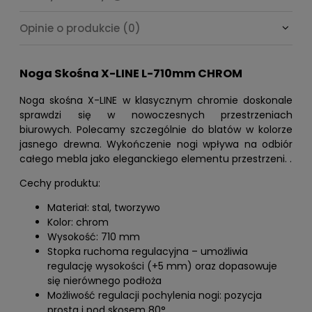
Cena nie zawiera ewentualnych kosztów płatności
Opinie o produkcie (0)
Noga Skośna X-LINE L-710mm CHROM
Noga skośna X-LINE w klasycznym chromie doskonale
sprawdzi się w nowoczesnych przestrzeniach
biurowych. Polecamy szczególnie do blatów w kolorze
jasnego drewna. Wykończenie nogi wpływa na odbiór
całego mebla jako eleganckiego elementu przestrzeni. .
Cechy produktu:
Materiał: stal, tworzywo
Kolor: chrom
Wysokość: 710 mm
Stopka ruchoma regulacyjna – umożliwia
regulację wysokości (+5 mm) oraz dopasowuje
się nierównego podłoża
Możliwość regulacji pochylenia nogi: pozycja
prosta i pod skosem 80°