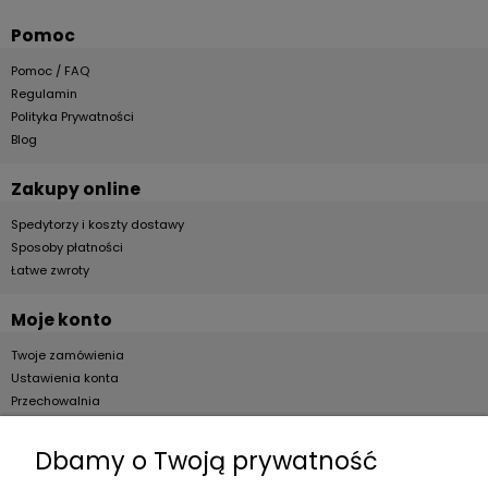
Pomoc
Pomoc / FAQ
Regulamin
Polityka Prywatności
Blog
Zakupy online
Spedytorzy i koszty dostawy
Sposoby płatności
Łatwe zwroty
Moje konto
Twoje zamówienia
Ustawienia konta
Przechowalnia
Dla firm
Dbamy o Twoją prywatność
Zostań Klientem hurtowym