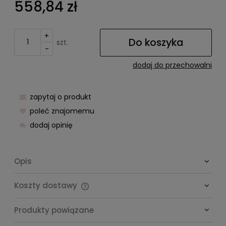
558,84 zł
+
Do koszyka
szt.
-
dodaj do przechowalni
zapytaj o produkt
poleć znajomemu
dodaj opinię
Opis
Koszty dostawy
Cena nie zawiera ewentualnych kosztów płatności
Produkty powiązane