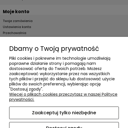
Moje konto
Twoje zamówienia
Ustawienia konta
Przechowalnia
Dla firm
Dbamy o Twoją prywatność
Zostań Klientem hurtowym
Pliki cookies i pokrewne im technologie umożliwiają
poprawne działanie strony i pomagają nam
O firmie
dostosować ofertę do Twoich potrzeb. Możesz
zaakceptować wykorzystanie przez nas wszystkich
Informacje o firmie
tych plików i przejść do sklepu lub dostosować użycie
Kontakt
plików do swoich preferencji, wybierając opcję
"Dostosuj zgody".
dacter.pl
Więcej o plikach cookies przeczytasz w naszej Polityce
prywatności.
Zaakceptuj tylko niezbędne
Akcesoria meblowe DAC TER
| ul. Przepiórki 56, 02-410
Warszawa, woj. mazowieckie | E-mail:
sklep@dacter.pl
Tel.:
602677377
| NIP: 5220052421 REGON: 012076264