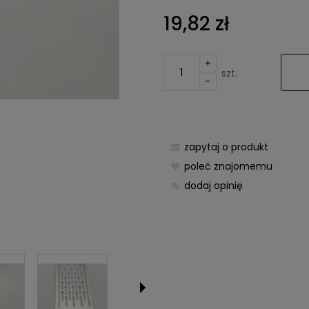
Cena nie z
19,82 zł
kosztów pła
+
szt.
-
zapytaj o produkt
poleć znajomemu
dodaj opinię