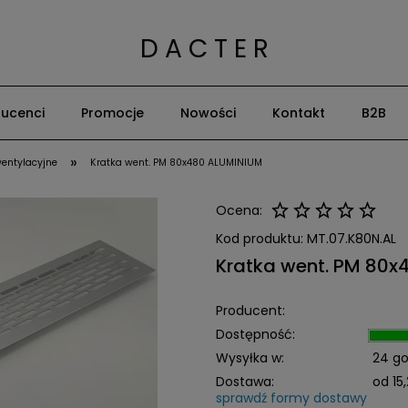
D A C T E R
ucenci
Promocje
Nowości
Kontakt
B2B
»
wentylacyjne
Kratka went. PM 80x480 ALUMINIUM
Ocena:
Kod produktu:
MT.07.K80N.AL
Kratka went. PM 80x
Producent:
Dostępność:
Wysyłka w:
24 go
Dostawa:
od 15,
sprawdź formy dostawy