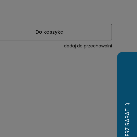
awiera ewentualnych
tności
Do koszyka
dodaj do przechowalni