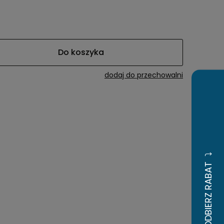
awiera ewentualnych
tności
Do koszyka
dodaj do przechowalni