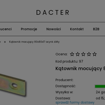
D A C T E R
ucenci
Promocje
Nowości
Kontakt
B2B
»
e
Kątownik mocujący 80x80x17 ocynk żółty
Ocena:
Kod produktu:
97
Kątownik mocujący 8
Producent:
Dostępność:
Wysyłka w:
24 go
Dostawa:
od 15,
sprawdź formy dostawy