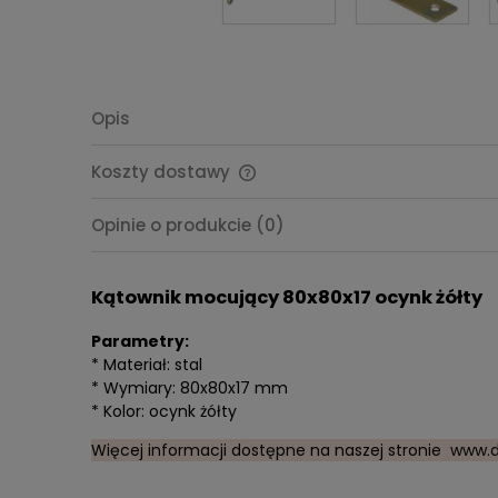
Opis
Koszty dostawy
Cena nie zawiera ewentualnych
Opinie o produkcie (0)
kosztów płatności
Kątownik mocujący 80x80x17 ocynk żółty
Parametry:
* Materiał: stal
* Wymiary: 80x80x17 mm
* Kolor: ocynk żółty
Więcej informacji dostępne na naszej stronie
www.d