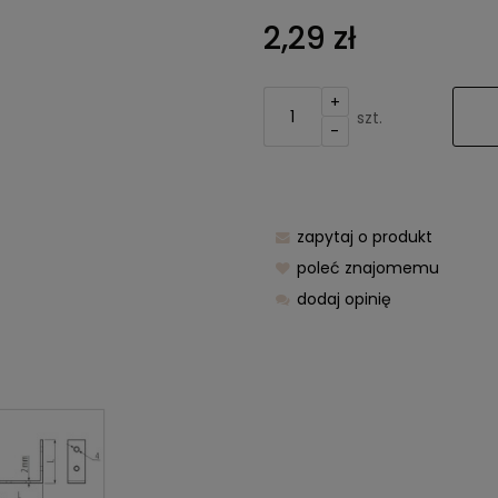
Cena nie z
2,29 zł
kosztów pła
+
szt.
-
zapytaj o produkt
poleć znajomemu
dodaj opinię