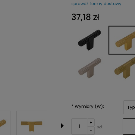
sprawdź formy dostawy
Cena nie z
37,18 zł
kosztów pła
*
Wymiary (W):
+
szt.
-