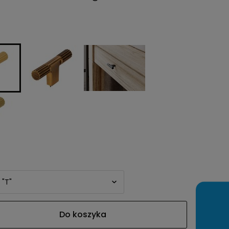
awiera ewentualnych
tności
Do koszyka