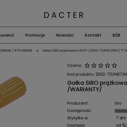
D A C T E R
ucenci
Promocje
Nowości
Kontakt
B2B
»
ŁKOWANE / RYFLOWANE
Gałka SIRO prążkowana ZŁOTY (2592-70ZN87ZN87) "T" 
Ocena:
Kod produktu:
2592-70ZN87Z
Gałka SIRO prążkow
/WARIANTY/
Producent:
Siro
Dostępność:
Wysyłka w:
7 dni
Dostawa:
od 15,