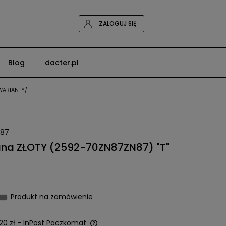
ZALOGUJ SIĘ
Blog
dacter.pl
/WARIANTY/
N87
ana ZŁOTY (2592-70ZN87ZN87) "T"
Produkt na zamówienie
20 zł
- InPost Paczkomat