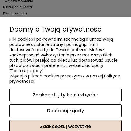
Twoje zamówienia
Ustawienia konta
Przechowalnia
Dla firm
Dbamy o Twoją prywatność
Zostań Klientem hurtowym
Pliki cookies i pokrewne im technologie umożliwiają
poprawne działanie strony i pomagają nam
O firmie
dostosować ofertę do Twoich potrzeb. Możesz
zaakceptować wykorzystanie przez nas wszystkich
Informacje o firmie
tych plików i przejść do sklepu lub dostosować użycie
plików do swoich preferencji, wybierając opcję
Kontakt
"Dostosuj zgody".
dacter.pl
Więcej o plikach cookies przeczytasz w naszej Polityce
prywatności.
Zaakceptuj tylko niezbędne
Akcesoria meblowe DAC TER
| ul. Przepiórki 56, 02-410
Warszawa, woj. mazowieckie | E-mail:
sklep@dacter.pl
Tel.:
602677377
| NIP: 5220052421 REGON: 012076264
Dostosuj zgody
Zaakceptuj wszystkie
Sklep internetowy Shoper.pl