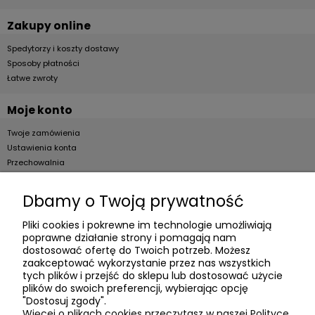
Zakupy online
Spedytorzy i koszty dostawy
Sposoby płatności
Łatwe zwroty
Moje konto
Twoje zamówienia
Ustawienia konta
Przechowalnia
Dla firm
Dbamy o Twoją prywatność
Zostań Klientem hurtowym
Pliki cookies i pokrewne im technologie umożliwiają
poprawne działanie strony i pomagają nam
O firmie
dostosować ofertę do Twoich potrzeb. Możesz
zaakceptować wykorzystanie przez nas wszystkich
Informacje o firmie
tych plików i przejść do sklepu lub dostosować użycie
plików do swoich preferencji, wybierając opcję
Kontakt
"Dostosuj zgody".
dacter.pl
Więcej o plikach cookies przeczytasz w naszej Polityce