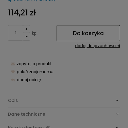
Cena nie zawiera ewentualnych kosztów płatności
114,21 zł
+
Do koszyka
kpl.
-
dodaj do przechowalni
zapytaj o produkt
poleć znajomemu
dodaj opinię
Opis
Dane techniczne
Koszty dostawy