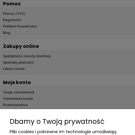
Pomoc
Pomoc / FAQ
Regulamin
Polityka Prywatności
Blog
Zakupy online
Spedytorzy i koszty dostawy
Sposoby płatności
Łatwe zwroty
Moje konto
Twoje zamówienia
Ustawienia konta
Przechowalnia
Dla firm
Dbamy o Twoją prywatność
Zostań Klientem hurtowym
Pliki cookies i pokrewne im technologie umożliwiają