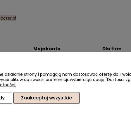
acter.pl
Moje konto
Dla firm
zty dostawy
Twoje zamówienia
Zostań Klien
i
Ustawienia konta
Przechowalnia
awne działanie strony i pomagają nam dostosować ofertę do Two
życie plików do swoich preferencji, wybierając opcję "Dostosuj zg
atności.
dy
Zaakceptuj wszystkie
6, 02-410 Warszawa, woj. mazowieckie | E-mail:
sklep@dacter.pl
Tel