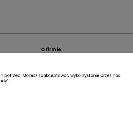
O firmie
tem hurtowym
Informacje o firmie
Kontakt
dacter.pl
ich potrzeb. Możesz zaakceptować wykorzystanie przez nas
ody".
.:
602677377
| NIP: 5220052421 REGON: 012076264
Facebook
Instagram