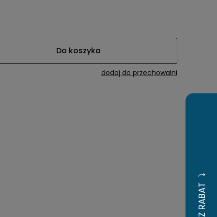
awiera ewentualnych
tności
Do koszyka
dodaj do przechowalni