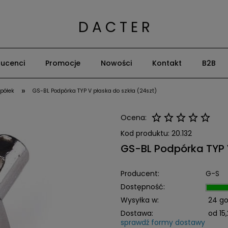
D A C T E R
ucenci
Promocje
Nowości
Kontakt
B2B
»
 półek
GS-BL Podpórka TYP V płaska do szkła (24szt)
Ocena:
Kod produktu:
20.132
GS-BL Podpórka TYP V
Producent:
G-S
Dostępność:
Wysyłka w:
24 go
Dostawa:
od 15,
sprawdź formy dostawy