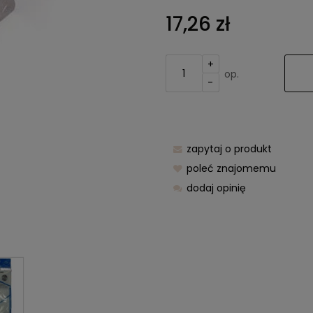
Cena nie z
17,26 zł
kosztów pła
+
op.
-
zapytaj o produkt
poleć znajomemu
dodaj opinię