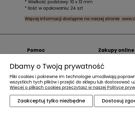
* Wielkość podstawy: 10 x 13 mm
* Ilość w opakowaniu: 24 szt
Więcej informacji dostępne na naszej stronie
www.d
Pomoc
Zakupy online
Pomoc / FAQ
Spedytorzy i kos
Dbamy o Twoją prywatność
Regulamin
Sposoby płatnośc
Polityka Prywatności
Łatwe zwroty
Pliki cookies i pokrewne im technologie umożliwiają popr
Blog
wszystkich tych plików i przejść do sklepu lub dostosować u
Więcej o plikach cookies przeczytasz w naszej Polityce pryw
Zaakceptuj tylko niezbędne
Dostosuj zgo
Akcesoria meblowe DAC TER
| ul. Przepiórki 5
Sklep internetowy Shoper.pl