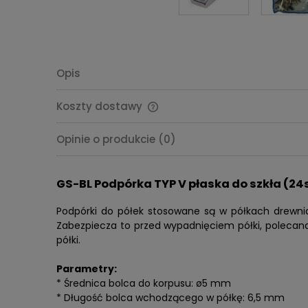
Opis
Koszty dostawy
Cena nie zawiera ewentualnych
Opinie o produkcie (0)
kosztów płatności
GS-BL Podpórka TYP V płaska do szkła (24
Podpórki do półek stosowane są w półkach drewni
Zabezpiecza to przed wypadnięciem półki, polecan
półki.
Parametry:
* Średnica bolca do korpusu: ø5 mm
* Długość bolca wchodzącego w półkę: 6,5 mm